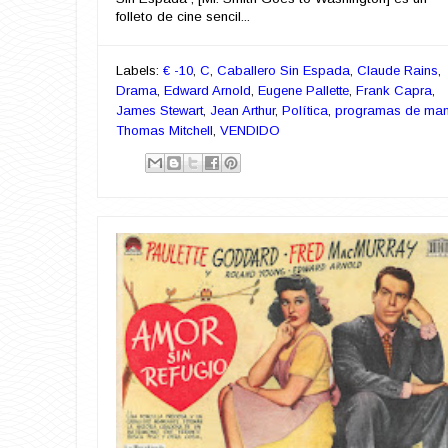
folleto de cine sencil...
Labels:
€ -10
,
C
,
Caballero Sin Espada
,
Claude Rains
,
Drama
,
Edward Arnold
,
Eugene Pallette
,
Frank Capra
,
James Stewart
,
Jean Arthur
,
Política
,
programas de ma
Thomas Mitchell
,
VENDIDO