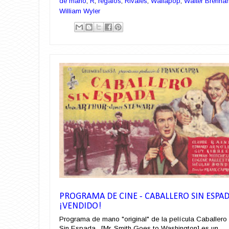
de mano
,
R
,
regalos
,
Rivales
,
Wallapop
,
Walter Brenna
William Wyler
PROGRAMA DE CINE - CABALLERO SIN ESPA
¡VENDIDO!
Programa de mano "original" de la película Caballero
Sin Espada , [Mr. Smith Goes to Washington] es un