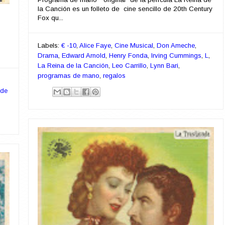
la Canción es un folleto de cine sencillo de 20th Century
Fox qu...
Labels:
€ -10
,
Alice Faye
,
Cine Musical
,
Don Ameche
,
Drama
,
Edward Arnold
,
Henry Fonda
,
Irving Cummings
,
L
,
La Reina de la Canción
,
Leo Carrillo
,
Lynn Bari
,
programas de mano
,
regalos
 de