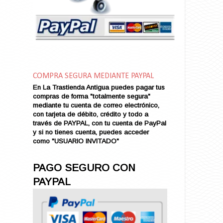
Amor en Conserva (VENDIDO)
Amor que Mata
Amor sin Refugio
Amor y Periodismo
Amores con un Extraño (VENDIDO)
Ana Karenina
COMPRA SEGURA MEDIANTE PAYPAL
Ana de Brooklyn
En La Trastienda Antigua puedes pagar tus
Ana y El Rey de Siam
compras de forma "totalmente segura"
Anatomía de un Asesinato
mediante tu cuenta de correo electrónico,
con tarjeta de débito, crédito y todo a
Andrés Harvey Millonario (VENDIDO)
través de PAYPAL, con tu cuenta de PayPal
Andrés Harvey Tenorio
y si no tienes cuenta, puedes acceder
Andrés Harvey se Enamora (VENDIDO)
como "USUARIO INVITADO"
Angel
Ansia de Amor (VENDIDO)
PAGO SEGURO CON
Aníbal
PAYPAL
Aquella Noche en Rio
Arenas Sangrientas
Argel (VENDIDO)
Armonías de Juventud (VENDIDO)