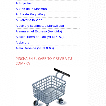
Al Rojo Vivo
Al Son de la Marimba
Al Sur de Pago-Pago
Al Volver a la Vida
Aladino y la Lámpara Maravillosa
Alarma en el Expreso (Vendido)
Alaska Tierra de Oro (VENDIDO)
Alejandra
Alma Rebelde (VENDIDO)
Alma Zíngara
PINCHA EN EL CARRITO Y REVISA TU
Alma en Suplicio (VENDIDO)
COMPRA
Almas Borrascosas
Almas en el Mar
Ama Rosa
Amame esta Noche (VENDIDO)
Amanda La Paciente Peligrosa
Amarga Victoria
Ambiciosa
Amor a Medianoche