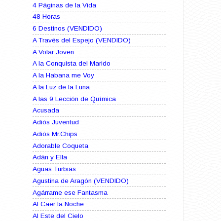
4 Páginas de la Vida
48 Horas
6 Destinos (VENDIDO)
A Través del Espejo (VENDIDO)
A Volar Joven
A la Conquista del Marido
A la Habana me Voy
A la Luz de la Luna
A las 9 Lección de Química
Acusada
Adiós Juventud
Adiós Mr.Chips
Adorable Coqueta
Adán y Ella
Aguas Turbias
Agustina de Aragón (VENDIDO)
Agárrame ese Fantasma
Al Caer la Noche
Al Este del Cielo