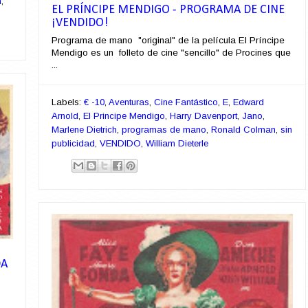
n
,
EL PRÍNCIPE MENDIGO - PROGRAMA DE CINE
¡VENDIDO!
Programa de mano "original" de la película El Príncipe
Mendigo es un folleto de cine "sencillo" de Procines que
...
Labels:
€ -10
,
Aventuras
,
Cine Fantástico
,
E
,
Edward
Arnold
,
El Principe Mendigo
,
Harry Davenport
,
Jano
,
Marlene Dietrich
,
programas de mano
,
Ronald Colman
,
sin
publicidad
,
VENDIDO
,
William Dieterle
DA