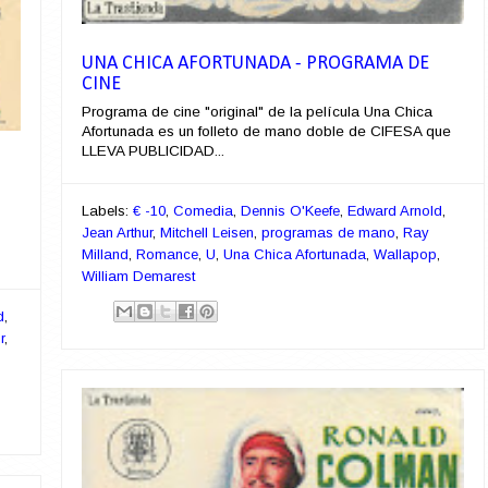
UNA CHICA AFORTUNADA - PROGRAMA DE
CINE
Programa de cine "original" de la película Una Chica
Afortunada es un folleto de mano doble de CIFESA que
LLEVA PUBLICIDAD...
Labels:
€ -10
,
Comedia
,
Dennis O'Keefe
,
Edward Arnold
,
Jean Arthur
,
Mitchell Leisen
,
programas de mano
,
Ray
Milland
,
Romance
,
U
,
Una Chica Afortunada
,
Wallapop
,
William Demarest
d
,
r
,