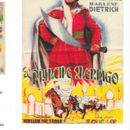
un
as