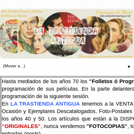
▼
Hasta mediados de los años 70 los
"Folletos ó Pro
programación de sus películas. En la parte delanter
programación de la siguiente sesión.
En
LA TRASTIENDA ANTIGUA
tenemos a la VENTA P
Ocasión y Ejemplares Descatalogados, Foto-Postales Re
los años 40 y 50.
Los artículos que están a la DIS
"ORIGINALES"
, nunca vendemos
"FOTOCOPIAS"
, 
entradas (posts).