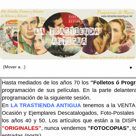
▼
Hasta mediados de los años 70 los
"Folletos ó Pro
programación de sus películas. En la parte delanter
programación de la siguiente sesión.
En
LA TRASTIENDA ANTIGUA
tenemos a la VENTA P
Ocasión y Ejemplares Descatalogados, Foto-Postales Re
los años 40 y 50.
Los artículos que están a la DIS
"ORIGINALES"
, nunca vendemos
"FOTOCOPIAS"
, 
entradas (posts).