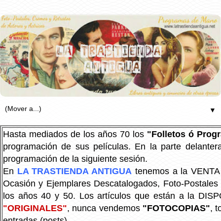
▼
Hasta mediados de los años 70 los
"Folletos ó Pro
programación de sus películas. En la parte delanter
programación de la siguiente sesión.
En
LA TRASTIENDA ANTIGUA
tenemos a la VENTA P
Ocasión y Ejemplares Descatalogados, Foto-Postales Re
los años 40 y 50.
Los artículos que están a la DIS
"ORIGINALES"
, nunca vendemos
"FOTOCOPIAS"
, 
entradas (posts).