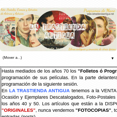
▼
Hasta mediados de los años 70 los
"Folletos ó Pro
programación de sus películas. En la parte delanter
programación de la siguiente sesión.
En
LA TRASTIENDA ANTIGUA
tenemos a la VENTA P
Ocasión y Ejemplares Descatalogados, Foto-Postales Re
los años 40 y 50.
Los artículos que están a la DIS
"ORIGINALES"
, nunca vendemos
"FOTOCOPIAS"
, 
entradas (posts).