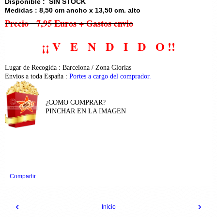
Disponible : SIN STOCK
Medidas : 8,50 cm ancho x 13,50 cm. alto
Precio 7,95 Euros
+ Gastos envio
¡¡ V E N D I D O !!
Lugar de Recogida : Barcelona / Zona Glorias
Envios a toda España :
Portes a cargo del comprador.
¿COMO COMPRAR?
PINCHAR EN LA IMAGEN
Compartir
‹
›
Inicio