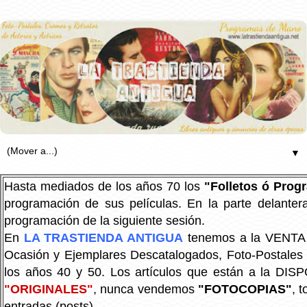
▼
Hasta mediados de los años 70 los
"Folletos ó Pro
programación de sus películas. En la parte delanter
programación de la siguiente sesión.
En
LA TRASTIENDA ANTIGUA
tenemos a la VENTA P
Ocasión y Ejemplares Descatalogados, Foto-Postales Re
los años 40 y 50.
Los artículos que están a la DIS
"ORIGINALES"
, nunca vendemos
"FOTOCOPIAS"
, 
entradas (posts).