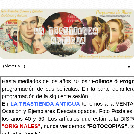
▼
Hasta mediados de los años 70 los
"Folletos ó Pro
programación de sus películas. En la parte delanter
programación de la siguiente sesión.
En
LA TRASTIENDA ANTIGUA
tenemos a la VENTA P
Ocasión y Ejemplares Descatalogados, Foto-Postales Re
los años 40 y 50.
Los artículos que están a la DIS
"ORIGINALES"
, nunca vendemos
"FOTOCOPIAS"
, 
entradas (posts).