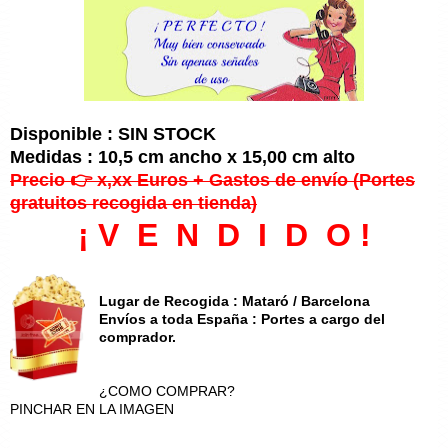
Disponible : SIN STOCK
Medidas : 10,5 cm ancho x 15,00 cm alto
Precio 👉 x,xx Euros + Gastos de envío (Portes
gratuitos recogida en tienda)
¡ V E N D I D O !
Lugar de Recogida : Mataró / Barcelona
Envíos a toda España : Portes a cargo del
comprador.
¿COMO COMPRAR?
PINCHAR EN LA IMAGEN