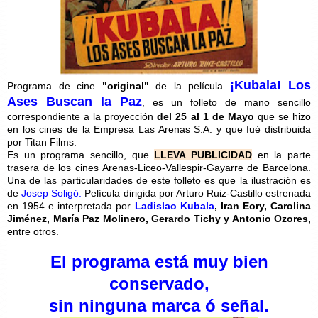
¡Kubala! Los
Programa de cine
"original"
de la película
Ases Buscan la Paz
, es un folleto de mano sencillo
correspondiente a la proyección
del 25 al 1 de Mayo
que se hizo
en los cines de la Empresa Las Arenas S.A. y que fué distribuida
por Titan Films.
Es un programa sencillo, que
LLEVA PUBLICIDAD
en la parte
trasera de los cines Arenas-Liceo-Vallespir-Gayarre de Barcelona.
Una de las particularidades de este folleto es que la ilustración es
de
Josep Soligó.
Película dirigida por Arturo Ruiz-Castillo estrenada
en 1954 e interpretada por
Ladislao Kubala
, Iran Eory, Carolina
Jiménez, María Paz Molinero, Gerardo Tichy y Antonio Ozores,
entre otros.
El programa está muy bien
conservado,
sin ninguna marca ó señal.