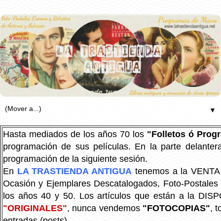
▼
Hasta mediados de los años 70 los
"Folletos ó Pro
programación de sus películas. En la parte delanter
programación de la siguiente sesión.
En
LA TRASTIENDA ANTIGUA
tenemos a la VENTA P
Ocasión y Ejemplares Descatalogados, Foto-Postales Re
los años 40 y 50.
Los artículos que están a la DIS
"ORIGINALES"
, nunca vendemos
"FOTOCOPIAS"
, 
entradas (posts).