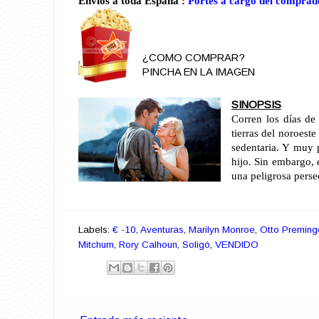
Envios a toda España :
Portes a cargo del comprad
¿COMO COMPRAR?
PINCHA EN LA IMAGEN
SINOPSIS
Corren los días de 
tierras del noroest
sedentaria. Y muy 
hijo. Sin embargo, 
una peligrosa persec
Labels:
€ -10
,
Aventuras
,
Marilyn Monroe
,
Otto Preming
Mitchum
,
Rory Calhoun
,
Soligó
,
VENDIDO