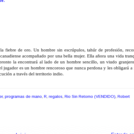
or.
la fiebre de oro. Un hombre sin escrúpulos, tahúr de profesión, recor
e canadiense acompañado por una bella mujer. Ella añora una vida tranq
pronto la encontrará al lado de un hombre sencillo, un viudo granjero
el jugador es un hombre rencoroso que nunca perdona y les obligará a i
ución a través del territorio indio.
er
,
programas de mano
,
R
,
regalos
,
Rio Sin Retorno (VENDIDO)
,
Robert