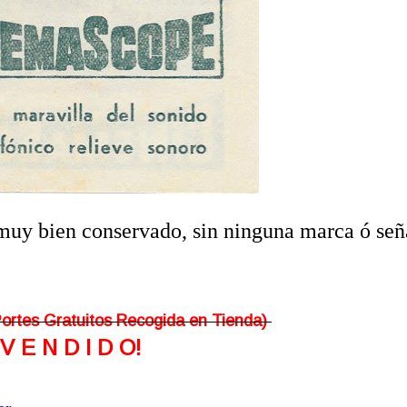
 muy bien conservado, sin ninguna marca ó señ
Portes Gratuitos Recogida en Tienda)
¡V E N D I D O!