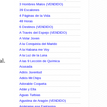
3 Hombres Malos (VENDIDO)
39 Escalones
4 Páginas de la Vida
48 Horas
6 Destinos (VENDIDO)
A Través del Espejo (VENDIDO)
A Volar Joven
A la Conquista del Marido
A la Habana me Voy
A la Luz de la Luna
al.
A las 9 Lección de Química
Acusada
Adiós Juventud
Adiós Mr.Chips
Adorable Coqueta
Adán y Ella
Aguas Turbias
Agustina de Aragón (VENDIDO)
Agárrame ese Fantasma