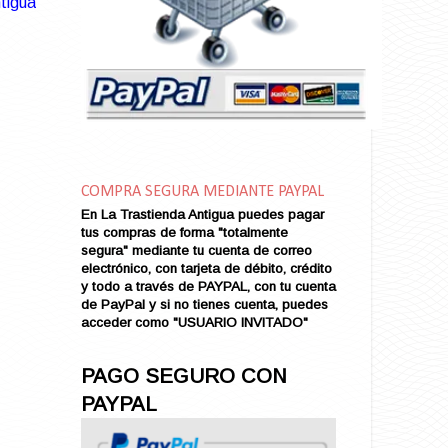
tigua
Amarga Victoria
Ambiciosa
Amor a Medianoche
Amor en Conserva (VENDIDO)
Amor que Mata
Amor sin Refugio
Amor y Periodismo
Amores con un Extraño (VENDIDO)
Ana Karenina
COMPRA SEGURA MEDIANTE PAYPAL
Ana de Brooklyn
En La Trastienda Antigua puedes pagar
tus compras de forma "totalmente
Ana y El Rey de Siam
segura" mediante tu cuenta de correo
Anatomía de un Asesinato
electrónico, con tarjeta de débito, crédito
Andrés Harvey Millonario (VENDIDO)
y todo a través de PAYPAL, con tu cuenta
de PayPal y si no tienes cuenta, puedes
Andrés Harvey Tenorio
acceder como "USUARIO INVITADO"
Andrés Harvey se Enamora (VENDIDO)
Angel
PAGO SEGURO CON
Ansia de Amor (VENDIDO)
PAYPAL
Aníbal
Aquella Noche en Rio