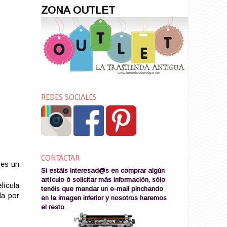
ZONA OUTLET
REDES SOCIALES
CONTACTAR
 es un
Si estáis interesad@s en comprar algún
artículo ó solicitar más información, sólo
lícula
tenéis que mandar un e-mail pinchando
da por
en la imagen
inferior y nosotros haremos
el resto
.