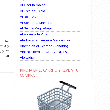
Al Caer la Noche
Al Este del Cielo
Al Rojo Vivo
Al Son de la Marimba
Al Sur de Pago-Pago
Al Volver a la Vida
Aladino y la Lámpara Maravillosa
re las
uila y
Alarma en el Expreso (Vendido)
, y su
Alaska Tierra de Oro (VENDIDO)
niciar
Alejandra
Alma Rebelde (VENDIDO)
Alma Zíngara
PINCHA EN EL CARRITO Y REVISA TU
Alma en Suplicio (VENDIDO)
COMPRA
Almas Borrascosas
Almas en el Mar
Ama Rosa
Amame esta Noche (VENDIDO)
Amanda La Paciente Peligrosa