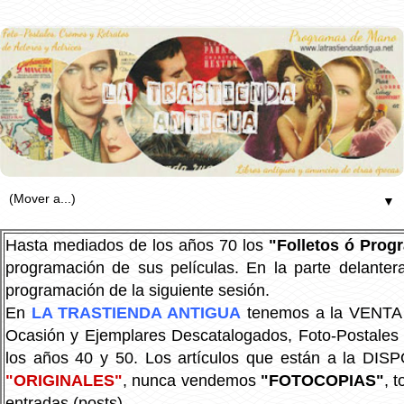
▼
Hasta mediados de los años 70 los
"Folletos ó Pro
programación de sus películas. En la parte delanter
programación de la siguiente sesión.
En
LA TRASTIENDA ANTIGUA
tenemos a la VENTA P
Ocasión y Ejemplares Descatalogados, Foto-Postales Re
los años 40 y 50.
Los artículos que están a la DIS
"ORIGINALES"
, nunca vendemos
"FOTOCOPIAS"
, 
entradas (posts).