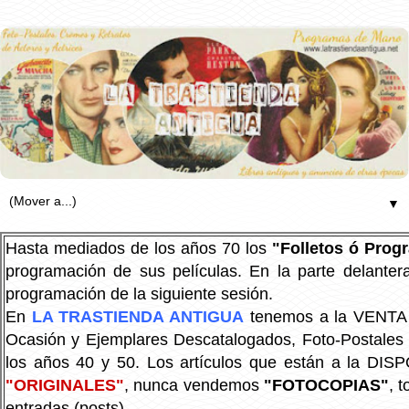
▼
Hasta mediados de los años 70 los
"Folletos ó Pro
programación de sus películas. En la parte delanter
programación de la siguiente sesión.
En
LA TRASTIENDA ANTIGUA
tenemos a la VENTA P
Ocasión y Ejemplares Descatalogados, Foto-Postales Re
los años 40 y 50.
Los artículos que están a la DIS
"ORIGINALES"
, nunca vendemos
"FOTOCOPIAS"
, 
entradas (posts).