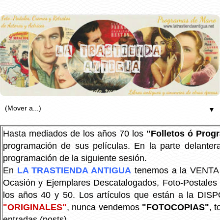
▼
Hasta mediados de los años 70 los
"Folletos ó Pro
programación de sus películas. En la parte delanter
programación de la siguiente sesión.
En
LA TRASTIENDA ANTIGUA
tenemos a la VENTA P
Ocasión y Ejemplares Descatalogados, Foto-Postales Re
los años 40 y 50.
Los artículos que están a la DIS
"ORIGINALES"
, nunca vendemos
"FOTOCOPIAS"
, 
entradas (posts).