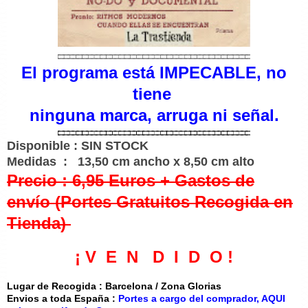
El programa está
IMPECABLE
, no
tiene
ninguna marca, arruga ni señal.
Disponible : SIN STOCK
Medidas : 13
,5
0 cm ancho x 8,50 cm alto
Precio : 6,95 Euros + Gastos de
envío (Portes Gratuitos Recogida en
Tienda)
¡ V E N D I D O !
Lugar de Recogida : Barcelona / Zona Glorias
Envios a toda España :
Portes a cargo del comprador, AQUI