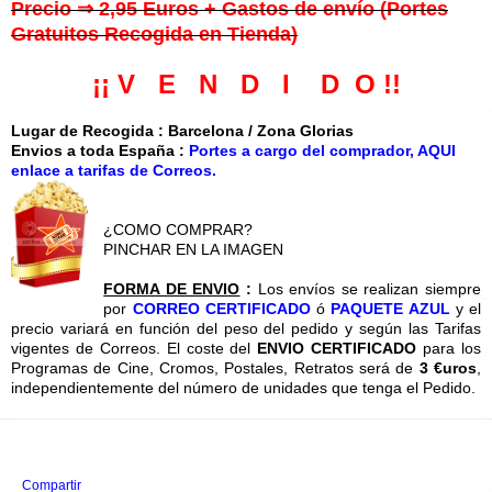
Precio ⇒ 2,95 Euros + Gastos de envío (Portes
Gratuitos Recogida en Tienda)
¡¡ V E N D I D O !!
Lugar de Recogida : Barcelona / Zona Glorias
Envios a toda España :
Portes a cargo del comprador, AQUI
enlace a tarifas de Correos.
¿COMO COMPRAR?
PINCHAR EN LA IMAGEN
FORMA DE ENVIO
:
Los envíos se realizan siempre
por
CORREO CERTIFICADO
ó
PAQUETE AZUL
y el
precio variará en función del peso del pedido y según las Tarifas
vigentes de Correos. El coste del
ENVIO CERTIFICADO
para los
Programas de Cine, Cromos, Postales, Retratos será de
3 €uros
,
independientemente del número de unidades que tenga el Pedido.
Compartir