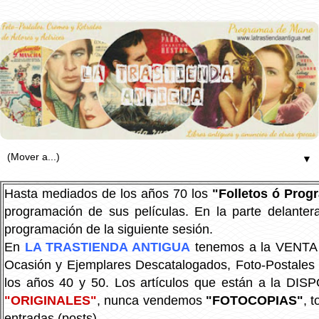
▼
Hasta mediados de los años 70 los
"Folletos ó Pro
programación de sus películas. En la parte delanter
programación de la siguiente sesión.
En
LA TRASTIENDA ANTIGUA
tenemos a la VENTA P
Ocasión y Ejemplares Descatalogados, Foto-Postales Re
los años 40 y 50.
Los artículos que están a la DIS
"ORIGINALES"
, nunca vendemos
"FOTOCOPIAS"
, 
entradas (posts).