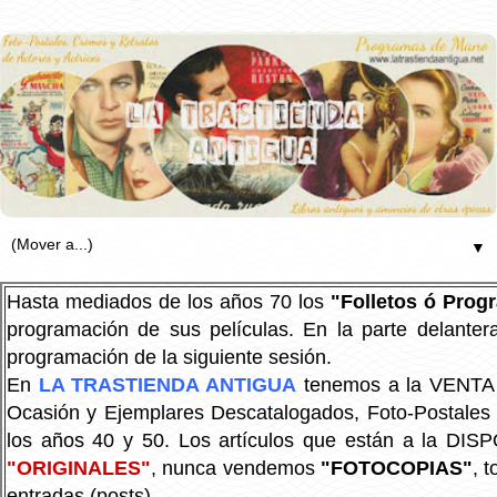
▼
Hasta mediados de los años 70 los
"Folletos ó Pro
programación de sus películas. En la parte delanter
programación de la siguiente sesión.
En
LA TRASTIENDA ANTIGUA
tenemos a la VENTA P
Ocasión y Ejemplares Descatalogados, Foto-Postales Re
los años 40 y 50.
Los artículos que están a la DIS
"ORIGINALES"
, nunca vendemos
"FOTOCOPIAS"
, 
entradas (posts).