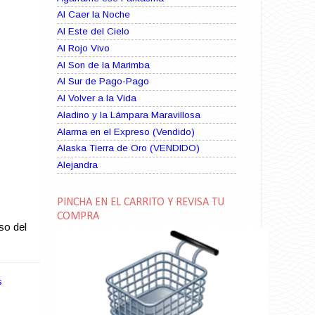
Al Caer la Noche
Al Este del Cielo
Al Rojo Vivo
Al Son de la Marimba
Al Sur de Pago-Pago
Al Volver a la Vida
Aladino y la Lámpara Maravillosa
Alarma en el Expreso (Vendido)
Alaska Tierra de Oro (VENDIDO)
Alejandra
Alma Rebelde (VENDIDO)
Alma Zíngara
PINCHA EN EL CARRITO Y REVISA TU
Alma en Suplicio (VENDIDO)
COMPRA
so del
Almas Borrascosas
Almas en el Mar
Ama Rosa
s
Amame esta Noche (VENDIDO)
Amanda La Paciente Peligrosa