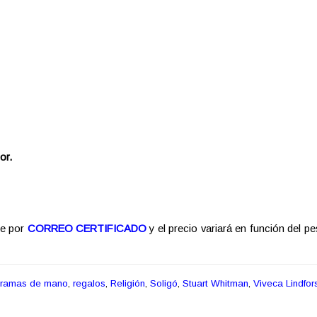
or.
re por
CORREO CERTIFICADO
y el precio variará en función del pe
gramas de mano
,
regalos
,
Religión
,
Soligó
,
Stuart Whitman
,
Viveca Lindfor