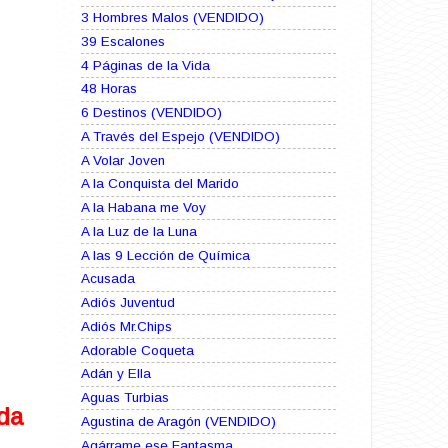
3 Hombres Malos (VENDIDO)
39 Escalones
4 Páginas de la Vida
48 Horas
6 Destinos (VENDIDO)
A Través del Espejo (VENDIDO)
A Volar Joven
A la Conquista del Marido
A la Habana me Voy
A la Luz de la Luna
A las 9 Lección de Química
Acusada
Adiós Juventud
Adiós Mr.Chips
Adorable Coqueta
Adán y Ella
Aguas Turbias
ida
Agustina de Aragón (VENDIDO)
Agárrame ese Fantasma