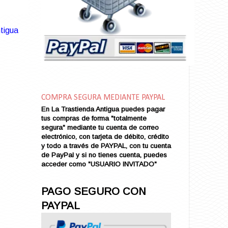
Amarga Victoria
Ambiciosa
Amor a Medianoche
tigua
Amor en Conserva (VENDIDO)
Amor que Mata
Amor sin Refugio
Amor y Periodismo
Amores con un Extraño (VENDIDO)
Ana Karenina
COMPRA SEGURA MEDIANTE PAYPAL
Ana de Brooklyn
En La Trastienda Antigua puedes pagar
tus compras de forma "totalmente
Ana y El Rey de Siam
segura" mediante tu cuenta de correo
Anatomía de un Asesinato
electrónico, con tarjeta de débito, crédito
Andrés Harvey Millonario (VENDIDO)
y todo a través de PAYPAL, con tu cuenta
de PayPal y si no tienes cuenta, puedes
Andrés Harvey Tenorio
acceder como "USUARIO INVITADO"
Andrés Harvey se Enamora (VENDIDO)
Angel
PAGO SEGURO CON
Ansia de Amor (VENDIDO)
PAYPAL
Aníbal
Aquella Noche en Rio