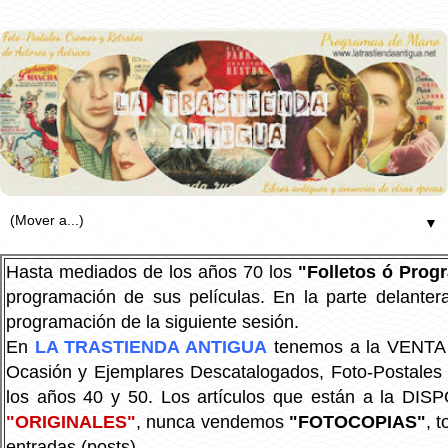
▼
Hasta mediados de los años 70 los
"Folletos ó Pro
programación de sus películas. En la parte delanter
programación de la siguiente sesión.
En
LA TRASTIENDA ANTIGUA
tenemos a la VENTA P
Ocasión y Ejemplares Descatalogados, Foto-Postales Re
los años 40 y 50.
Los artículos que están a la DIS
"ORIGINALES"
, nunca vendemos
"FOTOCOPIAS"
, 
entradas (posts).