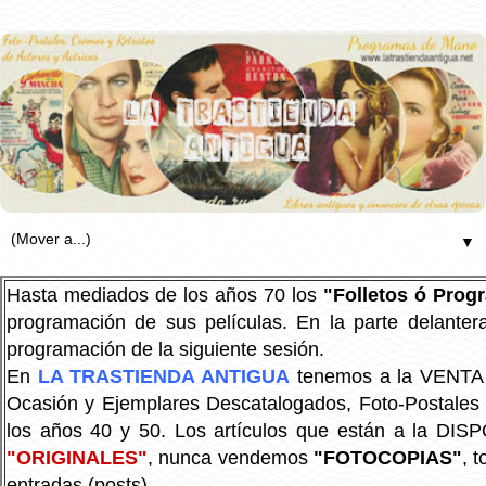
▼
Hasta mediados de los años 70 los
"Folletos ó Pro
programación de sus películas. En la parte delanter
programación de la siguiente sesión.
En
LA TRASTIENDA ANTIGUA
tenemos a la VENTA P
Ocasión y Ejemplares Descatalogados, Foto-Postales Re
los años 40 y 50.
Los artículos que están a la DIS
"ORIGINALES"
, nunca vendemos
"FOTOCOPIAS"
, 
entradas (posts).