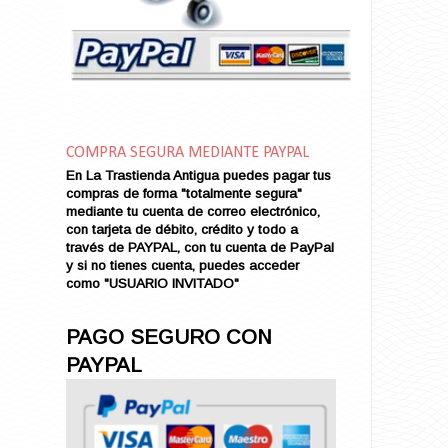
Amor en Conserva (VENDIDO)
Amor que Mata
Amor sin Refugio
Amor y Periodismo
Amores con un Extraño (VENDIDO)
Ana Karenina
COMPRA SEGURA MEDIANTE PAYPAL
Ana de Brooklyn
En La Trastienda Antigua puedes pagar tus
Ana y El Rey de Siam
compras de forma "totalmente segura"
Anatomía de un Asesinato
mediante tu cuenta de correo electrónico,
con tarjeta de débito, crédito y todo a
Andrés Harvey Millonario (VENDIDO)
través de PAYPAL, con tu cuenta de PayPal
Andrés Harvey Tenorio
y si no tienes cuenta, puedes acceder
Andrés Harvey se Enamora (VENDIDO)
como "USUARIO INVITADO"
Angel
Ansia de Amor (VENDIDO)
PAGO SEGURO CON
Aníbal
PAYPAL
Aquella Noche en Rio
Arenas Sangrientas
Argel (VENDIDO)
Armonías de Juventud (VENDIDO)