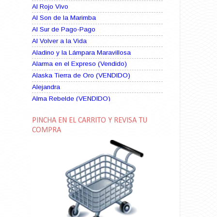
Al Rojo Vivo
Al Son de la Marimba
Al Sur de Pago-Pago
Al Volver a la Vida
Aladino y la Lámpara Maravillosa
Alarma en el Expreso (Vendido)
Alaska Tierra de Oro (VENDIDO)
Alejandra
Alma Rebelde (VENDIDO)
Alma Zíngara
PINCHA EN EL CARRITO Y REVISA TU
Alma en Suplicio (VENDIDO)
COMPRA
Almas Borrascosas
Almas en el Mar
Ama Rosa
Amame esta Noche (VENDIDO)
Amanda La Paciente Peligrosa
Amarga Victoria
Ambiciosa
Amor a Medianoche