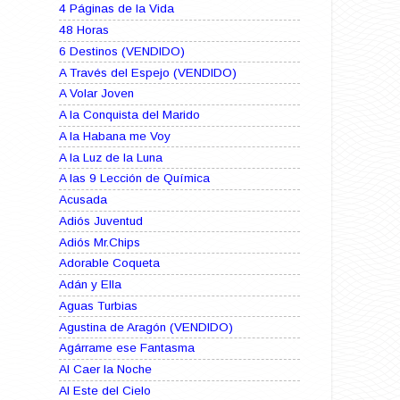
4 Páginas de la Vida
48 Horas
6 Destinos (VENDIDO)
A Través del Espejo (VENDIDO)
A Volar Joven
A la Conquista del Marido
A la Habana me Voy
A la Luz de la Luna
A las 9 Lección de Química
Acusada
Adiós Juventud
Adiós Mr.Chips
Adorable Coqueta
Adán y Ella
Aguas Turbias
Agustina de Aragón (VENDIDO)
Agárrame ese Fantasma
Al Caer la Noche
Al Este del Cielo