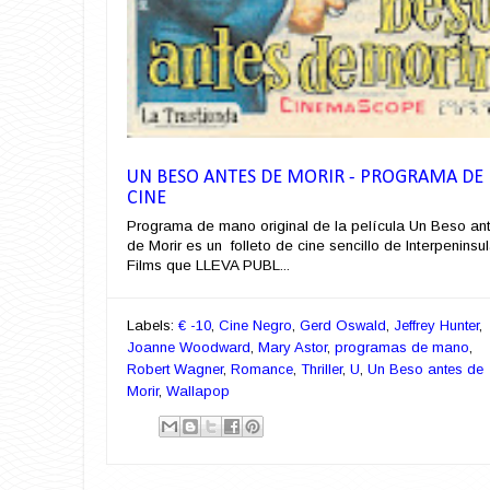
UN BESO ANTES DE MORIR - PROGRAMA DE
CINE
Programa de mano original de la película Un Beso an
de Morir es un folleto de cine sencillo de Interpeninsul
Films que LLEVA PUBL...
Labels:
€ -10
,
Cine Negro
,
Gerd Oswald
,
Jeffrey Hunter
,
Joanne Woodward
,
Mary Astor
,
programas de mano
,
Robert Wagner
,
Romance
,
Thriller
,
U
,
Un Beso antes de
Morir
,
Wallapop