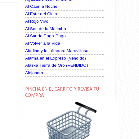
Al Caer la Noche
Al Este del Cielo
Al Rojo Vivo
Al Son de la Marimba
Al Sur de Pago-Pago
Al Volver a la Vida
Aladino y la Lámpara Maravillosa
Alarma en el Expreso (Vendido)
Alaska Tierra de Oro (VENDIDO)
Alejandra
Alma Rebelde (VENDIDO)
Alma Zíngara
PINCHA EN EL CARRITO Y REVISA TU
Alma en Suplicio (VENDIDO)
COMPRA
Almas Borrascosas
Almas en el Mar
Ama Rosa
Amame esta Noche (VENDIDO)
Amanda La Paciente Peligrosa