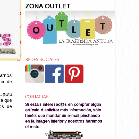
ZONA OUTLET
REDES SOCIALES
arnos
ren de
a
,
para
CONTACTAR
la que
Si estáis interesad@s en comprar algún
os de
artículo ó solicitar más información, sólo
tenéis que mandar un e-mail pinchando
en la imagen
inferior y nosotros haremos
el resto
.