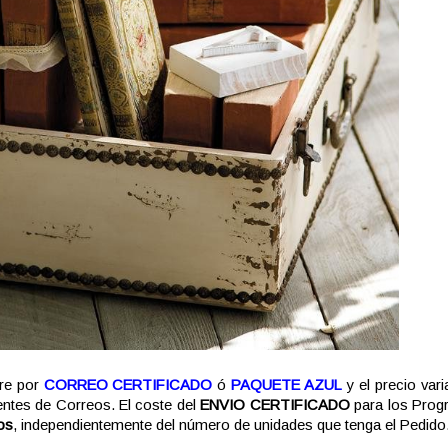
re por
CORREO CERTIFICADO
ó
PAQUETE AZUL
y el precio vari
gentes de Correos. El coste del
ENVIO CERTIFICADO
para los Pro
os
, independientemente del número de unidades que tenga el Pedido