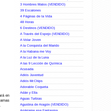
3 Hombres Malos (VENDIDO)
39 Escalones
4 Páginas de la Vida
48 Horas
6 Destinos (VENDIDO)
A Través del Espejo (VENDIDO)
A Volar Joven
A la Conquista del Marido
A la Habana me Voy
A la Luz de la Luna
A las 9 Lección de Química
Acusada
Adiós Juventud
Adiós Mr.Chips
Adorable Coqueta
Adán y Ella
ará en
Aguas Turbias
gramas
Agustina de Aragón (VENDIDO)
.
Agárrame ese Fantasma