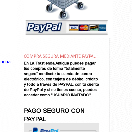
Amarga Victoria
Ambiciosa
Amor a Medianoche
Amor en Conserva (VENDIDO)
Amor que Mata
Amor sin Refugio
Amor y Periodismo
Amores con un Extraño (VENDIDO)
Ana Karenina
COMPRA SEGURA MEDIANTE PAYPAL
tigua
Ana de Brooklyn
En La Trastienda Antigua puedes pagar
tus compras de forma "totalmente
Ana y El Rey de Siam
segura" mediante tu cuenta de correo
Anatomía de un Asesinato
electrónico, con tarjeta de débito, crédito
Andrés Harvey Millonario (VENDIDO)
y todo a través de PAYPAL, con tu cuenta
de PayPal y si no tienes cuenta, puedes
Andrés Harvey Tenorio
acceder como "USUARIO INVITADO"
Andrés Harvey se Enamora (VENDIDO)
Angel
PAGO SEGURO CON
Ansia de Amor (VENDIDO)
PAYPAL
Aníbal
Aquella Noche en Rio