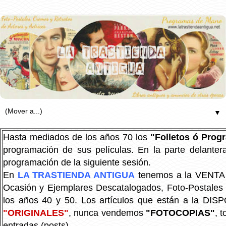
▼
Hasta mediados de los años 70 los
"Folletos ó Pro
programación de sus películas. En la parte delanter
programación de la siguiente sesión.
En
LA TRASTIENDA ANTIGUA
tenemos a la VENTA P
Ocasión y Ejemplares Descatalogados, Foto-Postales Re
los años 40 y 50.
Los artículos que están a la DIS
"ORIGINALES"
, nunca vendemos
"FOTOCOPIAS"
, 
entradas (posts).