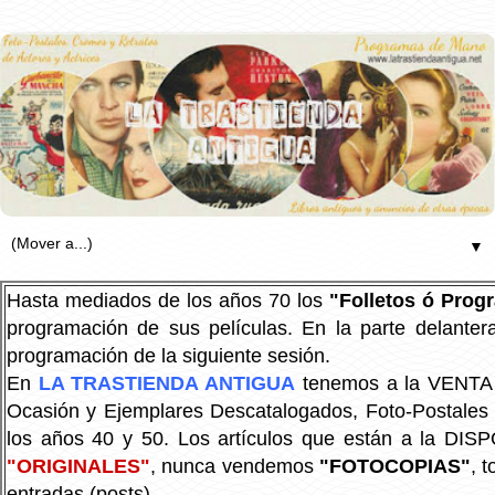
▼
Hasta mediados de los años 70 los
"Folletos ó Pro
programación de sus películas. En la parte delanter
programación de la siguiente sesión.
En
LA TRASTIENDA ANTIGUA
tenemos a la VENTA P
Ocasión y Ejemplares Descatalogados, Foto-Postales Re
los años 40 y 50.
Los artículos que están a la DIS
"ORIGINALES"
, nunca vendemos
"FOTOCOPIAS"
, 
entradas (posts).