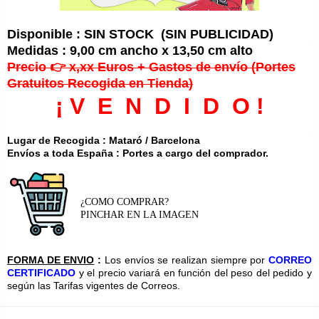
Disponible : SIN STOCK (SIN PUBLICIDAD)
Medidas : 9,00 cm ancho x 13,50 cm alto
Precio 👉 x,xx Euros + Gastos de envío (Portes
Gratuitos Recogida en Tienda)
¡ V E N D I D O !
Lugar de Recogida : Mataró / Barcelona
Envíos a toda España : Portes a cargo del comprador.
¿COMO COMPRAR?
PINCHAR EN LA IMAGEN
FORMA DE ENVIO
:
Los envíos se realizan siempre por
CORREO
CERTIFICADO
y el precio variará en función del peso del pedido y
según las Tarifas vigentes de Correos.