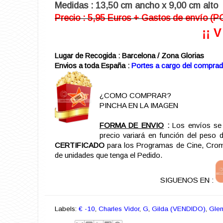
Medidas : 13,50 cm ancho x 9,00 cm alto
Precio : 5,95 Euros + Gastos de enví
¡¡ 
Lugar de Recogida : Barcelona / Zona Glorias
Envios a toda España :
Portes a cargo del comprad
¿COMO COMPRAR?
PINCHA EN LA IMAGEN
FORMA DE ENVIO
:
Los envíos se 
precio variará en función del peso 
CERTIFICADO
para los Programas de Cine, Cromo
de unidades que tenga el Pedido.
SIGUENOS EN :
Labels:
€ -10
,
Charles Vidor
,
G
,
Gilda (VENDIDO)
,
Glen