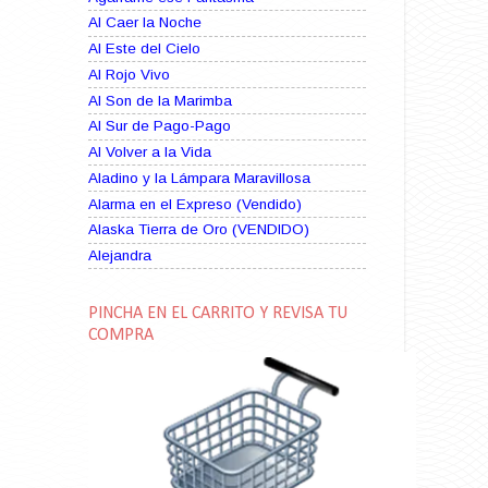
Al Caer la Noche
Al Este del Cielo
Al Rojo Vivo
Al Son de la Marimba
Al Sur de Pago-Pago
Al Volver a la Vida
Aladino y la Lámpara Maravillosa
Alarma en el Expreso (Vendido)
Alaska Tierra de Oro (VENDIDO)
Alejandra
Alma Rebelde (VENDIDO)
Alma Zíngara
PINCHA EN EL CARRITO Y REVISA TU
Alma en Suplicio (VENDIDO)
COMPRA
Almas Borrascosas
Almas en el Mar
Ama Rosa
Amame esta Noche (VENDIDO)
Amanda La Paciente Peligrosa