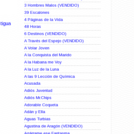
3 Hombres Malos (VENDIDO)
39 Escalones
4 Páginas de la Vida
tigua
48 Horas
6 Destinos (VENDIDO)
A Través del Espejo (VENDIDO)
A Volar Joven
A la Conquista del Marido
A la Habana me Voy
A la Luz de la Luna
A las 9 Lección de Química
Acusada
Adiós Juventud
Adiós Mr.Chips
Adorable Coqueta
Adán y Ella
Aguas Turbias
Agustina de Aragón (VENDIDO)
Agárrame ese Fantasma