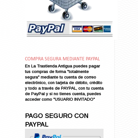
Amarga Victoria
Ambiciosa
Amor a Medianoche
Amor en Conserva (VENDIDO)
Amor que Mata
Amor sin Refugio
Amor y Periodismo
Amores con un Extraño (VENDIDO)
Ana Karenina
COMPRA SEGURA MEDIANTE PAYPAL
Ana de Brooklyn
En La Trastienda Antigua puedes pagar
tus compras de forma "totalmente
Ana y El Rey de Siam
segura" mediante tu cuenta de correo
Anatomía de un Asesinato
electrónico, con tarjeta de débito, crédito
Andrés Harvey Millonario (VENDIDO)
y todo a través de PAYPAL, con tu cuenta
de PayPal y si no tienes cuenta, puedes
Andrés Harvey Tenorio
acceder como "USUARIO INVITADO"
Andrés Harvey se Enamora (VENDIDO)
Angel
PAGO SEGURO CON
Ansia de Amor (VENDIDO)
PAYPAL
Aníbal
Aquella Noche en Rio