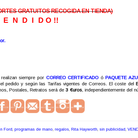
o (PORTES GRATUITOS RECOGIDA EN TIENDA)
V E N D I D O !!
or.
realizan siempre por
CORREO CERTIFICADO
ó
PAQUETE AZU
del pedido y según las Tarifas vigentes de Correos. El coste del
s, Postales, Retratos será de
3 €uros
, independientemente del 
n Ford
,
programas de mano
,
regalos
,
Rita Hayworth
,
sin publicidad
,
VEN