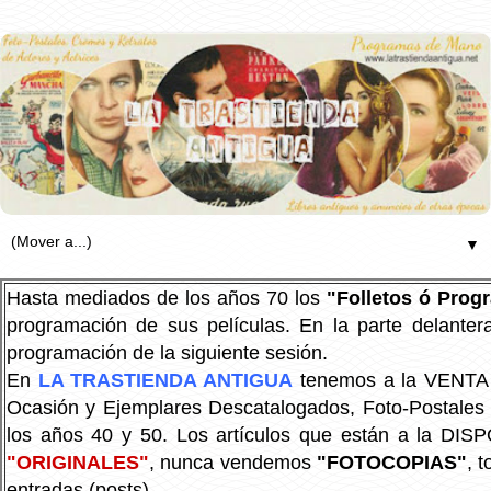
▼
Hasta mediados de los años 70 los
"Folletos ó Pro
programación de sus películas. En la parte delanter
programación de la siguiente sesión.
En
LA TRASTIENDA ANTIGUA
tenemos a la VENTA P
Ocasión y Ejemplares Descatalogados, Foto-Postales Re
los años 40 y 50.
Los artículos que están a la DIS
"ORIGINALES"
, nunca vendemos
"FOTOCOPIAS"
, 
entradas (posts).