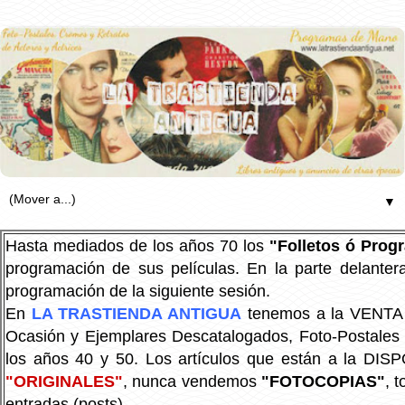
▼
Hasta mediados de los años 70 los
"Folletos ó Pro
programación de sus películas. En la parte delanter
programación de la siguiente sesión.
En
LA TRASTIENDA ANTIGUA
tenemos a la VENTA P
Ocasión y Ejemplares Descatalogados, Foto-Postales Re
los años 40 y 50.
Los artículos que están a la DIS
"ORIGINALES"
, nunca vendemos
"FOTOCOPIAS"
, 
entradas (posts).