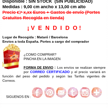
Disponible : SIN STOCK (SIN PUBLICIDAD)
Medidas : 9,00 cm ancho x 13,00 cm alto
Precio 👉 x,xx Euros + Gastos de envío (Portes
Gratuitos Recogida en tienda)
¡ V E N D I D O !
Lugar de Recogida : Mataró / Barcelona
Envios a toda España. Portes a cargo del comprador
¿COMO COMPRAR?
PINCHA EN LA IMAGEN
FORMA DE ENVIO
:
Los envíos se realizan siempre
por
CORREO CERTIFICADO
y el precio variará en
función del peso del pedido y según las Tarifas vigentes de
Correos.
SIGUENOS EN :