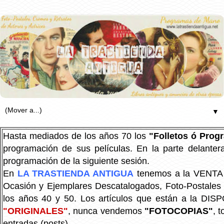
▼
Hasta mediados de los años 70 los
"Folletos ó Pro
programación de sus películas. En la parte delanter
programación de la siguiente sesión.
En
LA TRASTIENDA ANTIGUA
tenemos a la VENTA P
Ocasión y Ejemplares Descatalogados, Foto-Postales Re
los años 40 y 50.
Los artículos que están a la DIS
"ORIGINALES"
, nunca vendemos
"FOTOCOPIAS"
, 
entradas (posts).