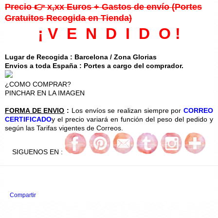
Precio 👉 x,xx Euros + Gastos de envío (Portes
Gratuitos Recogida en Tienda)
¡ V E N D I D O !
Lugar de Recogida : Barcelona / Zona Glorias
Envios a toda España : Portes a cargo del comprador.
¿COMO COMPRAR?
PINCHAR EN LA IMAGEN
FORMA DE ENVIO
:
Los envíos se realizan siempre por
CORREO
CERTIFICADO
y el precio variará en función del peso del pedido y
según las Tarifas vigentes de Correos.
SIGUENOS EN :
Compartir