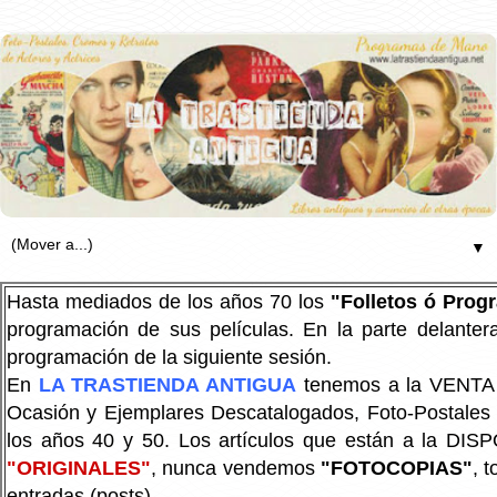
▼
Hasta mediados de los años 70 los
"Folletos ó Pro
programación de sus películas. En la parte delanter
programación de la siguiente sesión.
En
LA TRASTIENDA ANTIGUA
tenemos a la VENTA P
Ocasión y Ejemplares Descatalogados, Foto-Postales Re
los años 40 y 50.
Los artículos que están a la DIS
"ORIGINALES"
, nunca vendemos
"FOTOCOPIAS"
, 
entradas (posts).