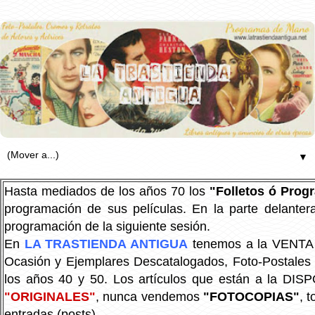
▼
Hasta mediados de los años 70 los
"Folletos ó Pro
programación de sus películas. En la parte delanter
programación de la siguiente sesión.
En
LA TRASTIENDA ANTIGUA
tenemos a la VENTA P
Ocasión y Ejemplares Descatalogados, Foto-Postales Re
los años 40 y 50.
Los artículos que están a la DIS
"ORIGINALES"
, nunca vendemos
"FOTOCOPIAS"
, 
entradas (posts).