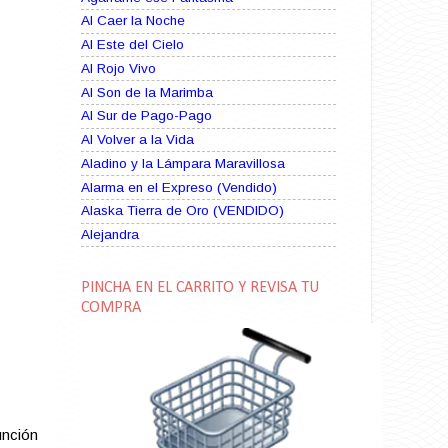
Al Caer la Noche
Al Este del Cielo
Al Rojo Vivo
Al Son de la Marimba
Al Sur de Pago-Pago
Al Volver a la Vida
Aladino y la Lámpara Maravillosa
Alarma en el Expreso (Vendido)
Alaska Tierra de Oro (VENDIDO)
Alejandra
Alma Rebelde (VENDIDO)
Alma Zíngara
PINCHA EN EL CARRITO Y REVISA TU
Alma en Suplicio (VENDIDO)
COMPRA
Almas Borrascosas
Almas en el Mar
Ama Rosa
Amame esta Noche (VENDIDO)
Amanda La Paciente Peligrosa
unción