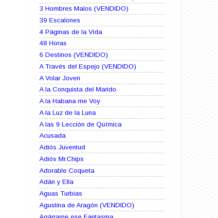
3 Hombres Malos (VENDIDO)
39 Escalones
4 Páginas de la Vida
48 Horas
6 Destinos (VENDIDO)
A Través del Espejo (VENDIDO)
A Volar Joven
A la Conquista del Marido
A la Habana me Voy
A la Luz de la Luna
A las 9 Lección de Química
Acusada
Adiós Juventud
Adiós Mr.Chips
Adorable Coqueta
Adán y Ella
Aguas Turbias
Agustina de Aragón (VENDIDO)
Agárrame ese Fantasma