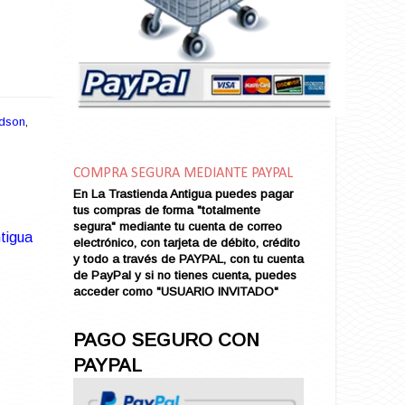
Amarga Victoria
Ambiciosa
Amor a Medianoche
Amor en Conserva (VENDIDO)
Amor que Mata
Amor sin Refugio
dson
,
Amor y Periodismo
Amores con un Extraño (VENDIDO)
Ana Karenina
COMPRA SEGURA MEDIANTE PAYPAL
Ana de Brooklyn
En La Trastienda Antigua puedes pagar
tus compras de forma "totalmente
Ana y El Rey de Siam
segura" mediante tu cuenta de correo
tigua
Anatomía de un Asesinato
electrónico, con tarjeta de débito, crédito
Andrés Harvey Millonario (VENDIDO)
y todo a través de PAYPAL, con tu cuenta
de PayPal y si no tienes cuenta, puedes
Andrés Harvey Tenorio
acceder como "USUARIO INVITADO"
Andrés Harvey se Enamora (VENDIDO)
Angel
PAGO SEGURO CON
Ansia de Amor (VENDIDO)
PAYPAL
Aníbal
Aquella Noche en Rio