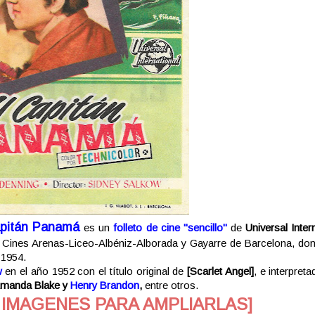
apitán Panamá
es un
folleto de cine "sencillo"
de
Universal Inter
s Cines Arenas-Liceo-Albéniz-Alborada y Gayarre de Barcelona, do
 1954.
w
en el año 1952 con el título original de
[
Scarlet Angel]
, e interpret
Amanda Blake y
Henry Brandon
,
entre otros.
 IMAGENES PARA AMPLIARLAS]