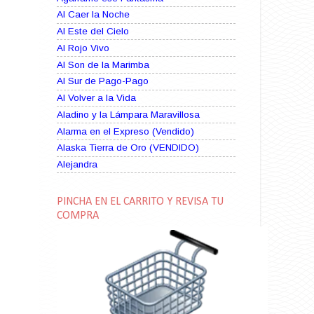
Al Caer la Noche
Al Este del Cielo
Al Rojo Vivo
Al Son de la Marimba
Al Sur de Pago-Pago
Al Volver a la Vida
Aladino y la Lámpara Maravillosa
Alarma en el Expreso (Vendido)
Alaska Tierra de Oro (VENDIDO)
Alejandra
Alma Rebelde (VENDIDO)
Alma Zíngara
PINCHA EN EL CARRITO Y REVISA TU
Alma en Suplicio (VENDIDO)
COMPRA
Almas Borrascosas
Almas en el Mar
Ama Rosa
Amame esta Noche (VENDIDO)
Amanda La Paciente Peligrosa