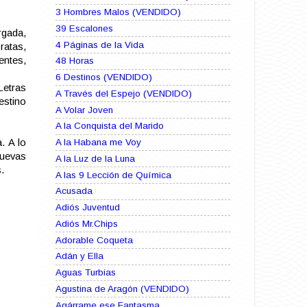
3 Hombres Malos (VENDIDO)
39 Escalones
rgada,
4 Páginas de la Vida
ratas,
entes,
48 Horas
6 Destinos (VENDIDO)
Letras
A Través del Espejo (VENDIDO)
estino
A Volar Joven
A la Conquista del Marido
. A lo
A la Habana me Voy
nuevas
A la Luz de la Luna
.
A las 9 Lección de Química
Acusada
Adiós Juventud
Adiós Mr.Chips
Adorable Coqueta
Adán y Ella
Aguas Turbias
Agustina de Aragón (VENDIDO)
Agárrame ese Fantasma