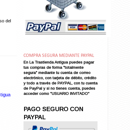
Amarga Victoria
Ambiciosa
Amor a Medianoche
so del
Amor en Conserva (VENDIDO)
Amor que Mata
Amor sin Refugio
Amor y Periodismo
Amores con un Extraño (VENDIDO)
Ana Karenina
COMPRA SEGURA MEDIANTE PAYPAL
Ana de Brooklyn
En La Trastienda Antigua puedes pagar
tus compras de forma "totalmente
Ana y El Rey de Siam
segura" mediante tu cuenta de correo
Anatomía de un Asesinato
electrónico, con tarjeta de débito, crédito
Andrés Harvey Millonario (VENDIDO)
y todo a través de PAYPAL, con tu cuenta
de PayPal y si no tienes cuenta, puedes
Andrés Harvey Tenorio
acceder como "USUARIO INVITADO"
tigua
Andrés Harvey se Enamora (VENDIDO)
Angel
PAGO SEGURO CON
Ansia de Amor (VENDIDO)
PAYPAL
Aníbal
Aquella Noche en Rio