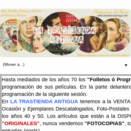
▼
Hasta mediados de los años 70 los
"Folletos ó Pro
programación de sus películas. En la parte delanter
programación de la siguiente sesión.
En
LA TRASTIENDA ANTIGUA
tenemos a la VENTA P
Ocasión y Ejemplares Descatalogados, Foto-Postales Re
los años 40 y 50.
Los artículos que están a la DIS
"ORIGINALES"
, nunca vendemos
"FOTOCOPIAS"
, 
entradas (posts).