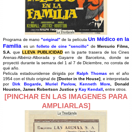
Un Médico en la
Programa de mano
"original"
de la película
Familia
es un
folleto de cine "sencillo"
de
Mercurio Films,
S.A.
que
LLEVA PUBLICIDAD
en la parte trasera de los Cines
Arenas-Albéniz-Alborada y Gayarre de Barcelona, donde se
proyectó durante la semana del 1 al 7 de Diciembre, no consta de
qué año.
Película estadounidense dirigida por
Ralph Thomas
en el año
1954 con el título original de
[
Doctor in the House]
, e interpretada
por
Dirk Bogarde
,
Muriel Pavlow
,
Kenneth More
, Donald
Houston,
James Robertson Justice
y
Kay Kendall
,
entre otros.
[PINCHAR EN LAS IMAGENES PARA
AMPLIARLAS]