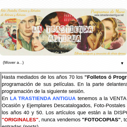
▼
Hasta mediados de los años 70 los
"Folletos ó Pro
programación de sus películas. En la parte delanter
programación de la siguiente sesión.
En
LA TRASTIENDA ANTIGUA
tenemos a la VENTA P
Ocasión y Ejemplares Descatalogados, Foto-Postales Re
los años 40 y 50.
Los artículos que están a la DIS
"ORIGINALES"
, nunca vendemos
"FOTOCOPIAS"
, 
entradas (posts).