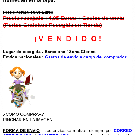
humedad en la tapa.
Precio normal : 8,95 Euros
Precio rebajado : 4,95 Euros + Gastos de envío
(Portes Gratuitos Recogida en Tienda)
¡ V E N D I D O !
Lugar de recogida : Barcelona / Zona Glorias
Envios nacionales :
Gastos de envío a cargo del comprador.
¿COMO COMPRAR?
PINCHAR EN LA IMAGEN
FORMA DE ENVIO
:
Los envíos se realizan siempre por
CORREO