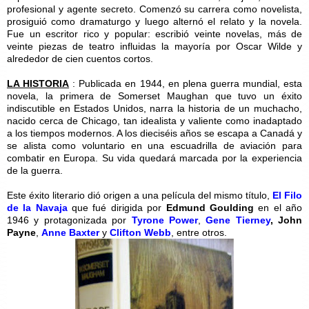
profesional y agente secreto. Comenzó su carrera como novelista,
prosiguió como dramaturgo y luego alternó el relato y la novela.
Fue un escritor rico y popular: escribió veinte novelas, más de
veinte piezas de teatro influidas la mayoría por Oscar Wilde y
alrededor de cien cuentos cortos.
LA HISTORIA
: Publicada en 1944, en plena guerra mundial, esta
novela, la primera de Somerset Maughan que tuvo un éxito
indiscutible en Estados Unidos, narra la historia de un muchacho,
nacido cerca de Chicago, tan idealista y valiente como inadaptado
a los tiempos modernos. A los dieciséis años se escapa a Canadá y
se alista como voluntario en una escuadrilla de aviación para
combatir en Europa. Su vida quedará marcada por la experiencia
de la guerra.
Este éxito literario dió origen a una película del mismo título,
El Filo
de la Navaja
que fué dirigida por
Edmund Goulding
en el año
1946 y protagonizada por
Tyrone Power
,
Gene Tierney
,
John
Payne
,
Anne Baxter
y
Clifton Webb
, entre otros.