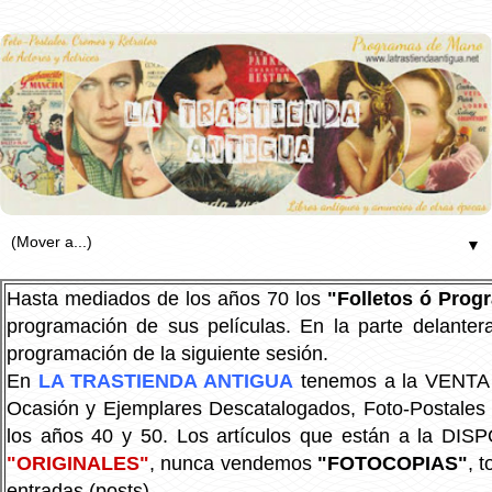
▼
Hasta mediados de los años 70 los
"Folletos ó Pro
programación de sus películas. En la parte delanter
programación de la siguiente sesión.
En
LA TRASTIENDA ANTIGUA
tenemos a la VENTA P
Ocasión y Ejemplares Descatalogados, Foto-Postales Re
los años 40 y 50.
Los artículos que están a la DIS
"ORIGINALES"
, nunca vendemos
"FOTOCOPIAS"
, 
entradas (posts).