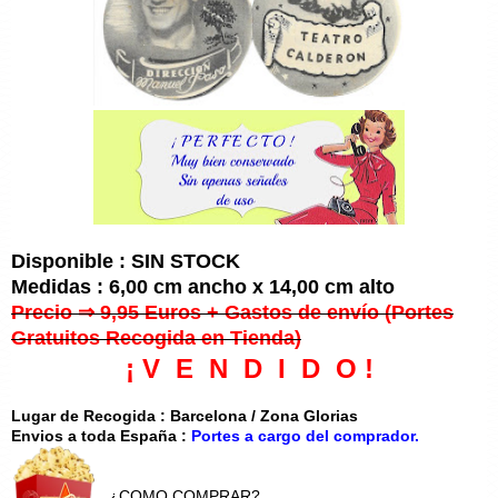
Disponible : SIN STOCK
Medidas : 6,00 cm ancho x 14,00 cm alto
Precio ⇒ 9,95 Euros + Gastos de envío (Portes
Gratuitos Recogida en Tienda)
¡ V E N D I D O !
Lugar de Recogida : Barcelona / Zona Glorias
Envios a toda España :
Portes a cargo del comprador.
¿COMO COMPRAR?