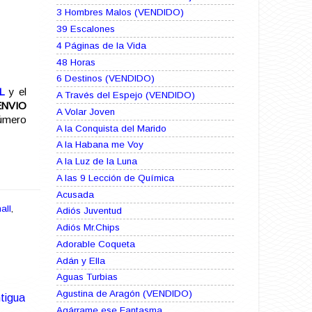
3 Hombres Malos (VENDIDO)
39 Escalones
4 Páginas de la Vida
48 Horas
6 Destinos (VENDIDO)
L
y el
A Través del Espejo (VENDIDO)
ENVIO
A Volar Joven
número
A la Conquista del Marido
A la Habana me Voy
A la Luz de la Luna
A las 9 Lección de Química
Acusada
all
,
Adiós Juventud
Adiós Mr.Chips
Adorable Coqueta
Adán y Ella
Aguas Turbias
Agustina de Aragón (VENDIDO)
tigua
Agárrame ese Fantasma