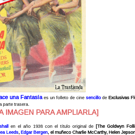
ace una Fantasía
es un folleto de cine
sencillo
de
Exclusivas Fl
a parte trasera.
A IMAGEN PARA AMPLIARLA]
hall
en el año 1938 con el título original de
[
The Goldwyn Folli
ea Leeds
,
Edgar Bergen
, el muñeco Charlie McCarthy, Helen Jepson