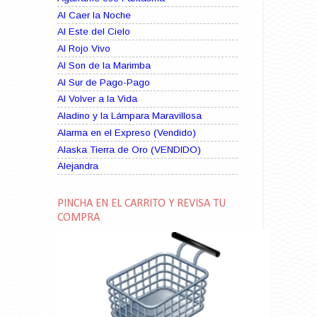
Al Caer la Noche
Al Este del Cielo
Al Rojo Vivo
Al Son de la Marimba
Al Sur de Pago-Pago
Al Volver a la Vida
Aladino y la Lámpara Maravillosa
Alarma en el Expreso (Vendido)
Alaska Tierra de Oro (VENDIDO)
Alejandra
Alma Rebelde (VENDIDO)
Alma Zíngara
PINCHA EN EL CARRITO Y REVISA TU
Alma en Suplicio (VENDIDO)
COMPRA
Almas Borrascosas
Almas en el Mar
Ama Rosa
Amame esta Noche (VENDIDO)
Amanda La Paciente Peligrosa