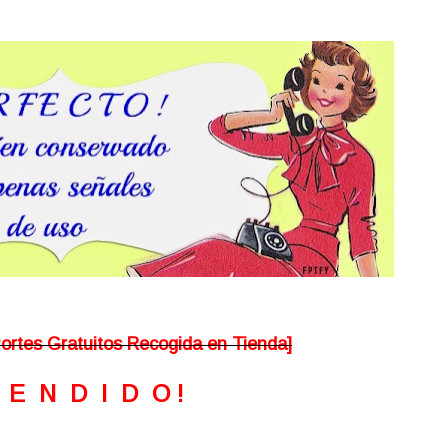
ortes Gratuitos Recogida en Tienda]
V E N D I D O !