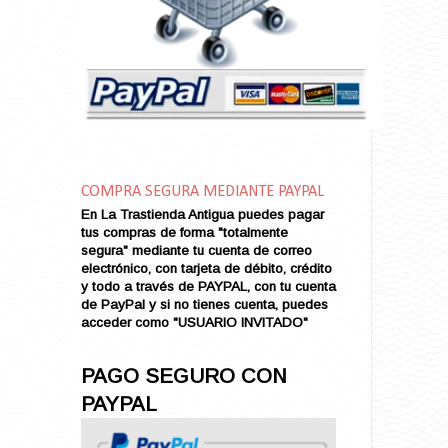
Amarga Victoria
Ambiciosa
Amor a Medianoche
Amor en Conserva (VENDIDO)
Amor que Mata
Amor sin Refugio
Amor y Periodismo
Amores con un Extraño (VENDIDO)
Ana Karenina
COMPRA SEGURA MEDIANTE PAYPAL
Ana de Brooklyn
En La Trastienda Antigua puedes pagar
tus compras de forma "totalmente
Ana y El Rey de Siam
segura" mediante tu cuenta de correo
Anatomía de un Asesinato
electrónico, con tarjeta de débito, crédito
Andrés Harvey Millonario (VENDIDO)
y todo a través de PAYPAL, con tu cuenta
de PayPal y si no tienes cuenta, puedes
Andrés Harvey Tenorio
acceder como "USUARIO INVITADO"
Andrés Harvey se Enamora (VENDIDO)
Angel
PAGO SEGURO CON
Ansia de Amor (VENDIDO)
PAYPAL
Aníbal
Aquella Noche en Rio