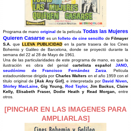
Todas las Mujeres
Programa de mano
original
de la película
Quieren Casarse
es un
folleto de cine sencillo
de
Filmayer
S.A.
que
LLEVA PUBLICIDAD
en la parte trasera de los Cines
Bohemio y Galileo de Barcelona, donde se proyectó durante la
semana del 22 al 28 de Mayo de 1961.
Una de las particularidades de este programa de mano, es que la
ilustración es obra del genial
cartelista español
JANO,
seudónimo de Francisco Fernández Zarza
. Película
estadounidense dirigida por
Charles Walters
en el año 1959 con el
título original de
[
Ask Any Girl]
, e interpretada por
David Niven
,
Shirley MacLaine
, Gig Young,
Rod Taylor
, Jim Backus, Claire
Kelly, Elisabeth Fraser, Dodie Heath y Read Morgan,
entre
otros.
[PINCHAR EN LAS IMAGENES PARA
AMPLIARLAS]