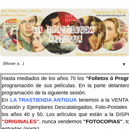
▼
Hasta mediados de los años 70 los
"Folletos ó Pro
programación de sus películas. En la parte delanter
programación de la siguiente sesión.
En
LA TRASTIENDA ANTIGUA
tenemos a la VENTA P
Ocasión y Ejemplares Descatalogados, Foto-Postales Re
los años 40 y 50.
Los artículos que están a la DIS
"ORIGINALES"
, nunca vendemos
"FOTOCOPIAS"
, 
entradas (posts).