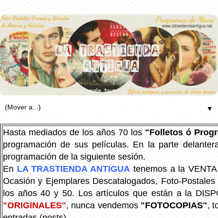
▼
Hasta mediados de los años 70 los
"Folletos ó Pro
programación de sus películas. En la parte delanter
programación de la siguiente sesión.
En
LA TRASTIENDA ANTIGUA
tenemos a la VENTA P
Ocasión y Ejemplares Descatalogados, Foto-Postales Re
los años 40 y 50.
Los artículos que están a la DIS
"ORIGINALES"
, nunca vendemos
"FOTOCOPIAS"
, 
entradas (posts).