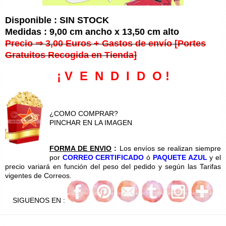
Disponible : SIN STOCK
Medidas : 9,00 cm ancho x 13,50 cm alto
Precio ⇒ 3,00 Euros + Gastos de envío [Portes
Gratuitos Recogida en Tienda]
¡ V E N D I D O !
¿COMO COMPRAR?
PINCHAR EN LA IMAGEN
FORMA DE ENVIO
:
Los envíos se realizan siempre
por
CORREO CERTIFICADO
ó
PAQUETE AZUL
y el
precio variará en función del peso del pedido y según las Tarifas
vigentes de Correos.
SIGUENOS EN :