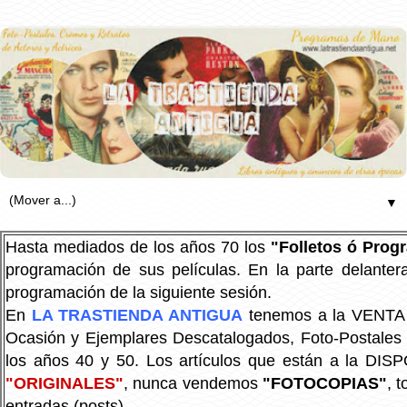
▼
Hasta mediados de los años 70 los
"Folletos ó Pro
programación de sus películas. En la parte delanter
programación de la siguiente sesión.
En
LA TRASTIENDA ANTIGUA
tenemos a la VENTA P
Ocasión y Ejemplares Descatalogados, Foto-Postales Re
los años 40 y 50.
Los artículos que están a la DIS
"ORIGINALES"
, nunca vendemos
"FOTOCOPIAS"
, 
entradas (posts).