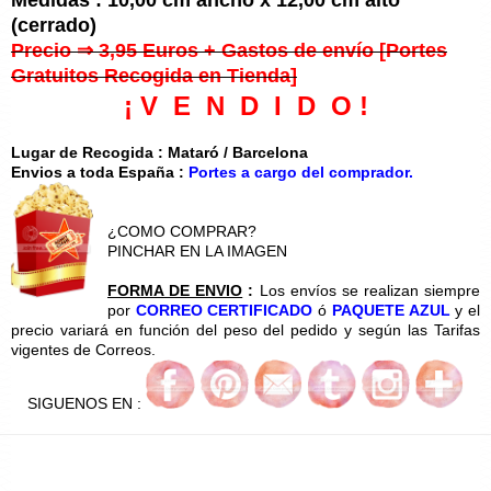
(cerrado)
Precio ⇒ 3,95 Euros + Gastos de envío [Portes
Gratuitos Recogida en Tienda]
¡ V E N D I D O !
Lugar de Recogida : Mataró / Barcelona
Envios a toda España :
Portes a cargo del comprador.
¿COMO COMPRAR?
PINCHAR EN LA IMAGEN
FORMA DE ENVIO
:
Los envíos se realizan siempre
por
CORREO CERTIFICADO
ó
PAQUETE AZUL
y el
precio variará en función del peso del pedido y según las Tarifas
vigentes de Correos.
SIGUENOS EN :