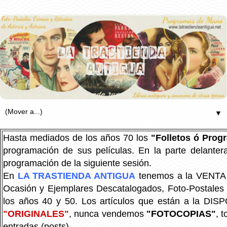
▼
Hasta mediados de los años 70 los
"Folletos ó Pro
programación de sus películas. En la parte delanter
programación de la siguiente sesión.
En
LA TRASTIENDA ANTIGUA
tenemos a la VENTA P
Ocasión y Ejemplares Descatalogados, Foto-Postales Re
los años 40 y 50.
Los artículos que están a la DIS
"ORIGINALES"
, nunca vendemos
"FOTOCOPIAS"
, 
entradas (posts).