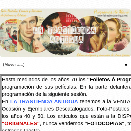
▼
Hasta mediados de los años 70 los
"Folletos ó Pro
programación de sus películas. En la parte delanter
programación de la siguiente sesión.
En
LA TRASTIENDA ANTIGUA
tenemos a la VENTA P
Ocasión y Ejemplares Descatalogados, Foto-Postales Re
los años 40 y 50.
Los artículos que están a la DIS
"ORIGINALES"
, nunca vendemos
"FOTOCOPIAS"
, 
entradas (posts).