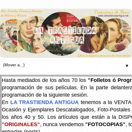
▼
Hasta mediados de los años 70 los
"Folletos ó Pro
programación de sus películas. En la parte delanter
programación de la siguiente sesión.
En
LA TRASTIENDA ANTIGUA
tenemos a la VENTA P
Ocasión y Ejemplares Descatalogados, Foto-Postales Re
los años 40 y 50.
Los artículos que están a la DIS
"ORIGINALES"
, nunca vendemos
"FOTOCOPIAS"
, 
entradas (posts).