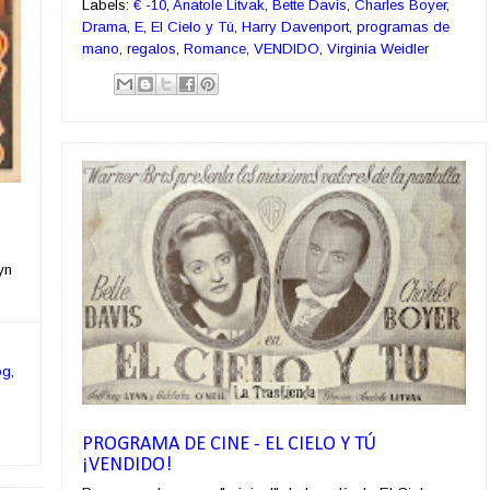
Labels:
€ -10
,
Anatole Litvak
,
Bette Davis
,
Charles Boyer
,
Drama
,
E
,
El Cielo y Tú
,
Harry Davenport
,
programas de
mano
,
regalos
,
Romance
,
VENDIDO
,
Virginia Weidler
yn
og
,
PROGRAMA DE CINE - EL CIELO Y TÚ
¡VENDIDO!