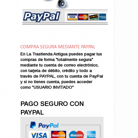
Amor en Conserva (VENDIDO)
Amor que Mata
Amor sin Refugio
Amor y Periodismo
Amores con un Extraño (VENDIDO)
Ana Karenina
COMPRA SEGURA MEDIANTE PAYPAL
Ana de Brooklyn
En La Trastienda Antigua puedes pagar tus
Ana y El Rey de Siam
compras de forma "totalmente segura"
Anatomía de un Asesinato
mediante tu cuenta de correo electrónico,
con tarjeta de débito, crédito y todo a
Andrés Harvey Millonario (VENDIDO)
través de PAYPAL, con tu cuenta de PayPal
Andrés Harvey Tenorio
y si no tienes cuenta, puedes acceder
Andrés Harvey se Enamora (VENDIDO)
como "USUARIO INVITADO"
Angel
Ansia de Amor (VENDIDO)
PAGO SEGURO CON
Aníbal
PAYPAL
Aquella Noche en Rio
Arenas Sangrientas
Argel (VENDIDO)
Armonías de Juventud (VENDIDO)