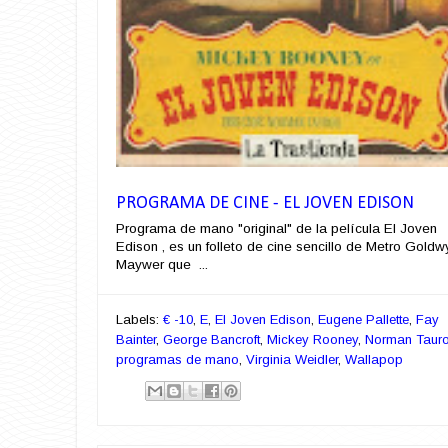
PROGRAMA DE CINE - EL JOVEN EDISON
Programa de mano "original" de la película El Joven
Edison , es un folleto de cine sencillo de Metro Goldw
Maywer que ...
Labels:
€ -10
,
E
,
El Joven Edison
,
Eugene Pallette
,
Fay
Bainter
,
George Bancroft
,
Mickey Rooney
,
Norman Taur
programas de mano
,
Virginia Weidler
,
Wallapop