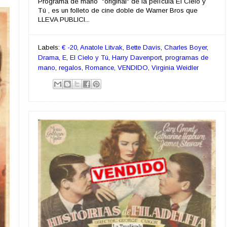
Programa de mano "original" de la película El Cielo y
Tú , es un folleto de cine doble de Warner Bros que
LLEVA PUBLICI...
Labels:
€ -20
,
Anatole Litvak
,
Bette Davis
,
Charles Boyer
,
Drama
,
E
,
El Cielo y Tú
,
Harry Davenport
,
programas de
mano
,
regalos
,
Romance
,
VENDIDO
,
Virginia Weidler