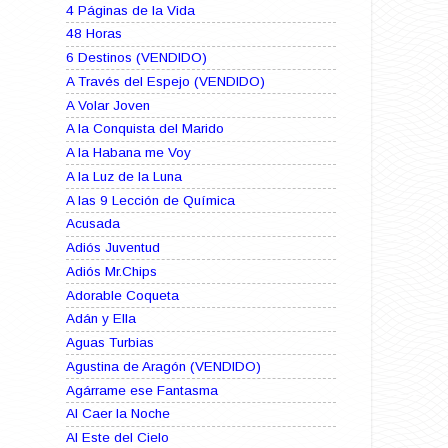
4 Páginas de la Vida
48 Horas
6 Destinos (VENDIDO)
A Través del Espejo (VENDIDO)
A Volar Joven
A la Conquista del Marido
A la Habana me Voy
A la Luz de la Luna
A las 9 Lección de Química
Acusada
Adiós Juventud
Adiós Mr.Chips
Adorable Coqueta
Adán y Ella
Aguas Turbias
Agustina de Aragón (VENDIDO)
Agárrame ese Fantasma
Al Caer la Noche
Al Este del Cielo