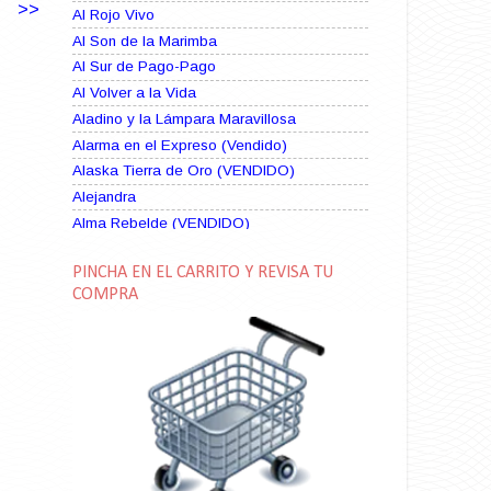
>>
Al Rojo Vivo
Al Son de la Marimba
Al Sur de Pago-Pago
Al Volver a la Vida
Aladino y la Lámpara Maravillosa
Alarma en el Expreso (Vendido)
Alaska Tierra de Oro (VENDIDO)
Alejandra
Alma Rebelde (VENDIDO)
Alma Zíngara
PINCHA EN EL CARRITO Y REVISA TU
Alma en Suplicio (VENDIDO)
COMPRA
Almas Borrascosas
Almas en el Mar
Ama Rosa
Amame esta Noche (VENDIDO)
Amanda La Paciente Peligrosa
Amarga Victoria
Ambiciosa
Amor a Medianoche