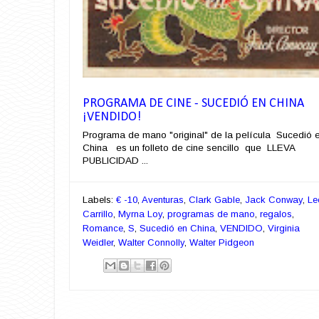
PROGRAMA DE CINE - SUCEDIÓ EN CHINA
¡VENDIDO!
Programa de mano "original" de la película Sucedió 
China es un folleto de cine sencillo que LLEVA
PUBLICIDAD ...
Labels:
€ -10
,
Aventuras
,
Clark Gable
,
Jack Conway
,
Le
Carrillo
,
Myrna Loy
,
programas de mano
,
regalos
,
Romance
,
S
,
Sucedió en China
,
VENDIDO
,
Virginia
Weidler
,
Walter Connolly
,
Walter Pidgeon