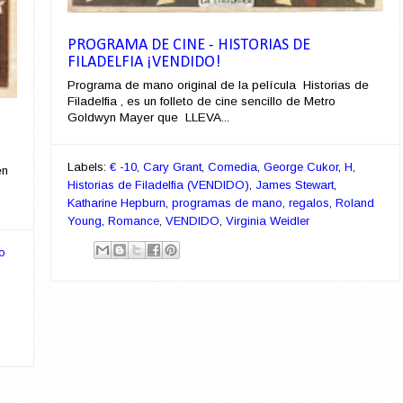
PROGRAMA DE CINE - HISTORIAS DE
FILADELFIA ¡VENDIDO!
Programa de mano original de la película Historias de
Filadelfia , es un folleto de cine sencillo de Metro
Goldwyn Mayer que LLEVA...
Labels:
€ -10
,
Cary Grant
,
Comedia
,
George Cukor
,
H
,
en
Historias de Filadelfia (VENDIDO)
,
James Stewart
,
Katharine Hepburn
,
programas de mano
,
regalos
,
Roland
Young
,
Romance
,
VENDIDO
,
Virginia Weidler
o