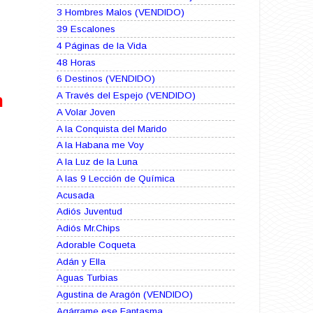
3 Hombres Malos (VENDIDO)
39 Escalones
4 Páginas de la Vida
48 Horas
6 Destinos (VENDIDO)
A Través del Espejo (VENDIDO)
n
A Volar Joven
A la Conquista del Marido
A la Habana me Voy
A la Luz de la Luna
A las 9 Lección de Química
Acusada
Adiós Juventud
Adiós Mr.Chips
Adorable Coqueta
Adán y Ella
Aguas Turbias
Agustina de Aragón (VENDIDO)
Agárrame ese Fantasma