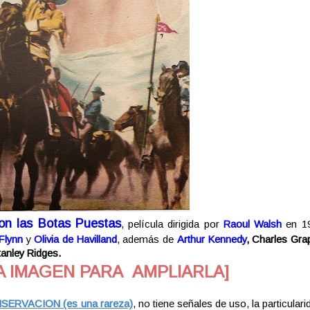
on las Botas Puestas
, película dirigida por
Raoul Walsh
en 19
 Flynn
y
Olivia de Havilland
, además de
Arthur Kennedy
, Charles Gra
anley Ridges.
A IMAGEN PARA AMPLIARLA]
RVACION (es una rareza)
, no tiene señales de uso, la particular