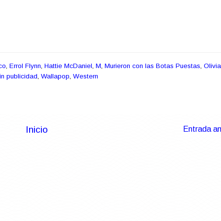
co
,
Errol Flynn
,
Hattie McDaniel
,
M
,
Murieron con las Botas Puestas
,
Olivi
in publicidad
,
Wallapop
,
Western
Inicio
Entrada an