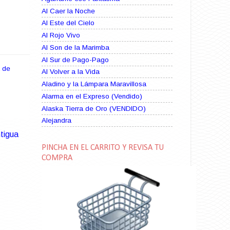
Al Caer la Noche
Al Este del Cielo
Al Rojo Vivo
Al Son de la Marimba
Al Sur de Pago-Pago
a de
Al Volver a la Vida
Aladino y la Lámpara Maravillosa
Alarma en el Expreso (Vendido)
Alaska Tierra de Oro (VENDIDO)
Alejandra
Alma Rebelde (VENDIDO)
tigua
Alma Zíngara
PINCHA EN EL CARRITO Y REVISA TU
Alma en Suplicio (VENDIDO)
COMPRA
Almas Borrascosas
Almas en el Mar
Ama Rosa
Amame esta Noche (VENDIDO)
Amanda La Paciente Peligrosa