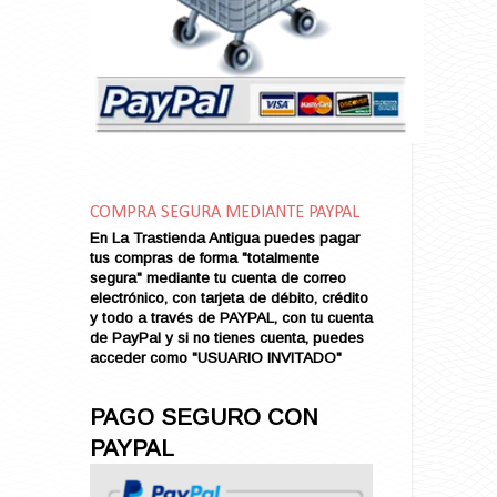
Amarga Victoria
Ambiciosa
Amor a Medianoche
Amor en Conserva (VENDIDO)
Amor que Mata
Amor sin Refugio
Amor y Periodismo
Amores con un Extraño (VENDIDO)
Ana Karenina
COMPRA SEGURA MEDIANTE PAYPAL
Ana de Brooklyn
En La Trastienda Antigua puedes pagar
tus compras de forma "totalmente
Ana y El Rey de Siam
segura" mediante tu cuenta de correo
Anatomía de un Asesinato
electrónico, con tarjeta de débito, crédito
Andrés Harvey Millonario (VENDIDO)
y todo a través de PAYPAL, con tu cuenta
de PayPal y si no tienes cuenta, puedes
Andrés Harvey Tenorio
acceder como "USUARIO INVITADO"
Andrés Harvey se Enamora (VENDIDO)
Angel
PAGO SEGURO CON
Ansia de Amor (VENDIDO)
PAYPAL
Aníbal
Aquella Noche en Rio