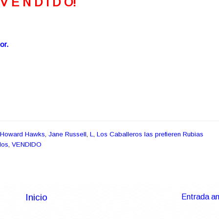
¡V E N D I D O!
or.
Howard Hawks
,
Jane Russell
,
L
,
Los Caballeros las prefieren Rubias
los
,
VENDIDO
Inicio
Entrada an