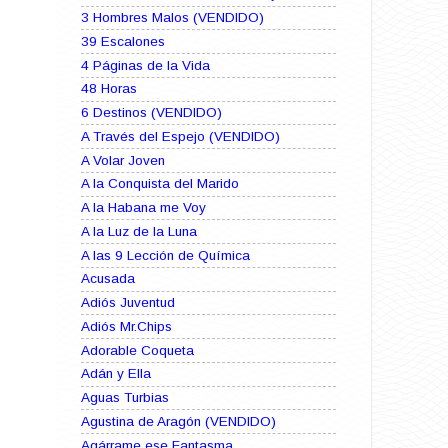
3 Hombres Malos (VENDIDO)
39 Escalones
4 Páginas de la Vida
48 Horas
6 Destinos (VENDIDO)
A Través del Espejo (VENDIDO)
A Volar Joven
A la Conquista del Marido
A la Habana me Voy
A la Luz de la Luna
A las 9 Lección de Química
Acusada
Adiós Juventud
Adiós Mr.Chips
Adorable Coqueta
Adán y Ella
Aguas Turbias
Agustina de Aragón (VENDIDO)
Agárrame ese Fantasma