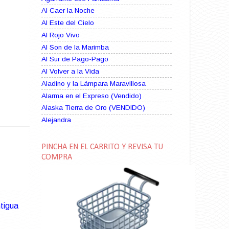
Al Caer la Noche
Al Este del Cielo
Al Rojo Vivo
Al Son de la Marimba
Al Sur de Pago-Pago
Al Volver a la Vida
Aladino y la Lámpara Maravillosa
Alarma en el Expreso (Vendido)
Alaska Tierra de Oro (VENDIDO)
Alejandra
Alma Rebelde (VENDIDO)
Alma Zíngara
PINCHA EN EL CARRITO Y REVISA TU
Alma en Suplicio (VENDIDO)
COMPRA
Almas Borrascosas
Almas en el Mar
Ama Rosa
tigua
Amame esta Noche (VENDIDO)
Amanda La Paciente Peligrosa