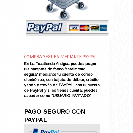
Amarga Victoria
Ambiciosa
Amor a Medianoche
Amor en Conserva (VENDIDO)
Amor que Mata
Amor sin Refugio
Amor y Periodismo
Amores con un Extraño (VENDIDO)
Ana Karenina
COMPRA SEGURA MEDIANTE PAYPAL
Ana de Brooklyn
En La Trastienda Antigua puedes pagar
tus compras de forma "totalmente
Ana y El Rey de Siam
segura" mediante tu cuenta de correo
Anatomía de un Asesinato
electrónico, con tarjeta de débito, crédito
Andrés Harvey Millonario (VENDIDO)
y todo a través de PAYPAL, con tu cuenta
de PayPal y si no tienes cuenta, puedes
Andrés Harvey Tenorio
acceder como "USUARIO INVITADO"
Andrés Harvey se Enamora (VENDIDO)
Angel
PAGO SEGURO CON
Ansia de Amor (VENDIDO)
PAYPAL
Aníbal
Aquella Noche en Rio