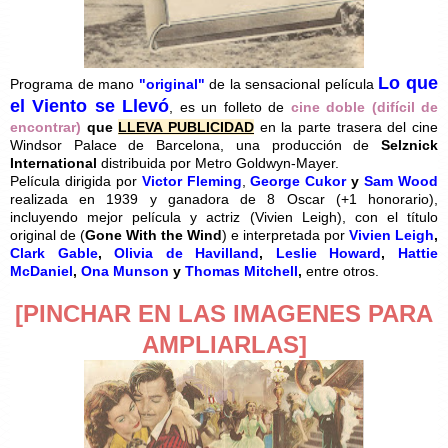
Lo que
Programa de mano
"original"
de la sensacional película
el Viento se Llevó
, es un folleto de
cine doble (difícil de
encontrar)
que
LLEVA PUBLICIDAD
en la parte trasera del cine
Windsor Palace de Barcelona, una producción de
Selznick
International
distribuida por Metro Goldwyn-Mayer.
Película dirigida por
Victor Fleming
,
George Cukor
y
Sam Wood
realizada en 1939 y ganadora de 8 Oscar (+1 honorario),
incluyendo mejor película y actriz (Vivien Leigh)
, con el título
original de (
Gone With the Wind
) e interpretada por
Vivien Leigh
,
Clark Gable
,
Olivia de Havilland
,
Leslie Howard
,
Hattie
McDaniel
,
Ona Munson
y
Thomas Mitchell
,
entre otros.
[PINCHAR EN LAS IMAGENES PARA
AMPLIARLAS]