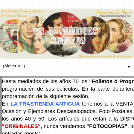
▼
Hasta mediados de los años 70 los
"Folletos ó Pro
programación de sus películas. En la parte delanter
programación de la siguiente sesión.
En
LA TRASTIENDA ANTIGUA
tenemos a la VENTA P
Ocasión y Ejemplares Descatalogados, Foto-Postales Re
los años 40 y 50.
Los artículos que están a la DIS
"ORIGINALES"
, nunca vendemos
"FOTOCOPIAS"
, 
entradas (posts).