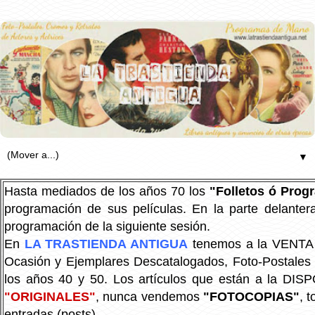
▼
Hasta mediados de los años 70 los
"Folletos ó Pro
programación de sus películas. En la parte delanter
programación de la siguiente sesión.
En
LA TRASTIENDA ANTIGUA
tenemos a la VENTA P
Ocasión y Ejemplares Descatalogados, Foto-Postales Re
los años 40 y 50.
Los artículos que están a la DIS
"ORIGINALES"
, nunca vendemos
"FOTOCOPIAS"
, 
entradas (posts).