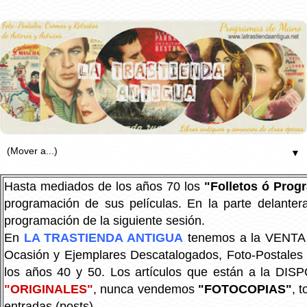
▼
Hasta mediados de los años 70 los
"Folletos ó Pro
programación de sus películas. En la parte delanter
programación de la siguiente sesión.
En
LA TRASTIENDA ANTIGUA
tenemos a la VENTA P
Ocasión y Ejemplares Descatalogados, Foto-Postales Re
los años 40 y 50.
Los artículos que están a la DIS
"ORIGINALES"
, nunca vendemos
"FOTOCOPIAS"
, 
entradas (posts).