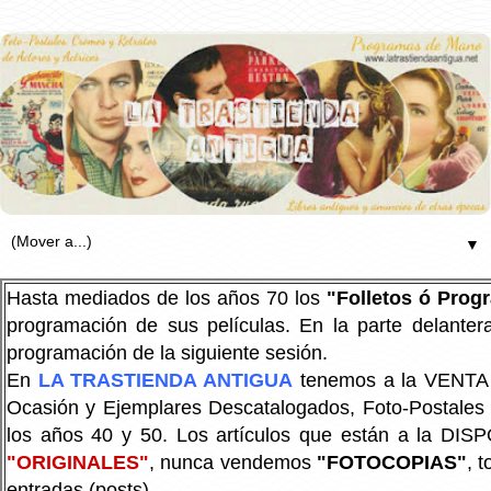
▼
Hasta mediados de los años 70 los
"Folletos ó Pro
programación de sus películas. En la parte delanter
programación de la siguiente sesión.
En
LA TRASTIENDA ANTIGUA
tenemos a la VENTA P
Ocasión y Ejemplares Descatalogados, Foto-Postales Re
los años 40 y 50.
Los artículos que están a la DIS
"ORIGINALES"
, nunca vendemos
"FOTOCOPIAS"
, 
entradas (posts).