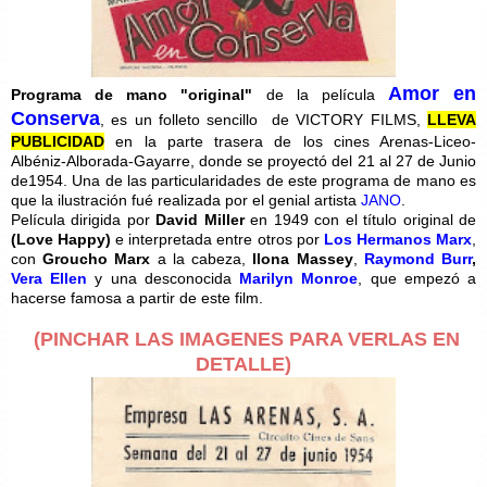
Amor en
Programa de mano
"original"
de la película
Conserva
, es un
folleto sencillo
de VICTORY FILMS,
LLEVA
PUBLICIDAD
en la parte trasera de los cines Arenas-Liceo-
Albéniz-Alborada-Gayarre, donde se proyectó del 21 al 27 de Junio
de1954. Una de las particularidades de este programa de mano es
que la ilustración fué realizada por el genial artista
JANO
.
Película dirigida por
David Miller
en 1949 con el título original de
(Love Happy)
e interpretada entre otros por
Los Hermanos Marx
,
con
Groucho Marx
a la cabeza,
Ilona Massey
,
Raymond Burr
,
Vera Ellen
y una desconocida
Marilyn Monroe
, que empezó a
hacerse famosa a partir de este film.
(PINCHAR LAS IMAGENES PARA VERLAS EN
DETALLE)