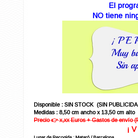
El progr
NO tiene ning
Disponible : SIN STOCK (SIN PUBLICIDA
Medidas : 8,50 cm ancho x 13,50 cm alto
Precio 👉 x,xx Euros + Gastos de envío (
¡ 
Lugar de Recogida : Mataró / Barcelona