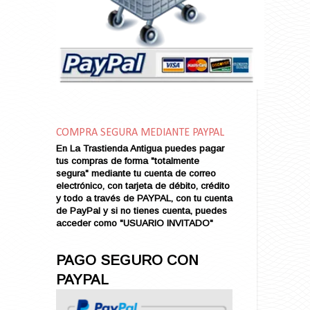
Amarga Victoria
Ambiciosa
Amor a Medianoche
Amor en Conserva (VENDIDO)
Amor que Mata
Amor sin Refugio
Amor y Periodismo
Amores con un Extraño (VENDIDO)
Ana Karenina
COMPRA SEGURA MEDIANTE PAYPAL
Ana de Brooklyn
En La Trastienda Antigua puedes pagar
tus compras de forma "totalmente
Ana y El Rey de Siam
segura" mediante tu cuenta de correo
Anatomía de un Asesinato
electrónico, con tarjeta de débito, crédito
Andrés Harvey Millonario (VENDIDO)
y todo a través de PAYPAL, con tu cuenta
de PayPal y si no tienes cuenta, puedes
Andrés Harvey Tenorio
acceder como "USUARIO INVITADO"
Andrés Harvey se Enamora (VENDIDO)
Angel
PAGO SEGURO CON
Ansia de Amor (VENDIDO)
PAYPAL
Aníbal
Aquella Noche en Rio