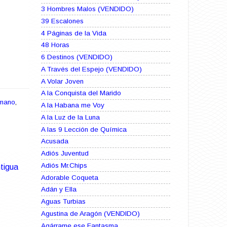
3 Hombres Malos (VENDIDO)
39 Escalones
4 Páginas de la Vida
48 Horas
6 Destinos (VENDIDO)
A Través del Espejo (VENDIDO)
A Volar Joven
A la Conquista del Marido
 mano
,
A la Habana me Voy
A la Luz de la Luna
A las 9 Lección de Química
Acusada
Adiós Juventud
Adiós Mr.Chips
tigua
Adorable Coqueta
Adán y Ella
Aguas Turbias
Agustina de Aragón (VENDIDO)
Agárrame ese Fantasma