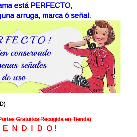
ama está
PER
FECTO
,
una arruga, marca ó señal.
D)
Portes Gratuitos Recogida en Tienda)
V E N D I D O !