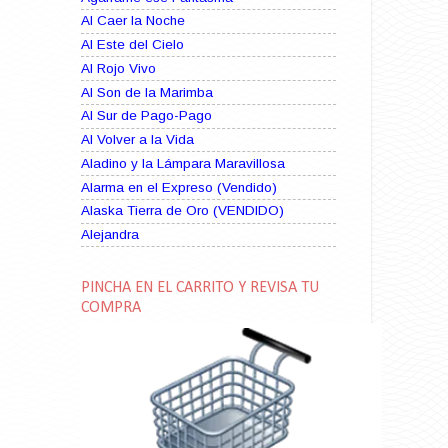
Al Caer la Noche
Al Este del Cielo
Al Rojo Vivo
Al Son de la Marimba
Al Sur de Pago-Pago
Al Volver a la Vida
Aladino y la Lámpara Maravillosa
Alarma en el Expreso (Vendido)
Alaska Tierra de Oro (VENDIDO)
Alejandra
Alma Rebelde (VENDIDO)
Alma Zíngara
PINCHA EN EL CARRITO Y REVISA TU
Alma en Suplicio (VENDIDO)
COMPRA
Almas Borrascosas
Almas en el Mar
Ama Rosa
Amame esta Noche (VENDIDO)
Amanda La Paciente Peligrosa