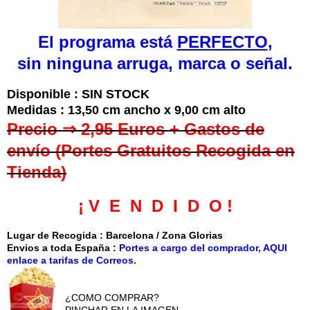
El programa está
PERFECTO
,
sin ninguna arruga, marca o señal.
Disponible : SIN STOCK
Medidas : 13,50 cm ancho x 9,00 cm alto
Precio ⇒ 2,95 Euros + Gastos de
envío (Portes Gratuitos Recogida en
Tienda)
¡ V E N D I D O !
Lugar de Recogida : Barcelona / Zona Glorias
Envios a toda España :
Portes a cargo del comprador, AQUI
enlace a tarifas de Correos.
¿COMO COMPRAR?
PINCHAR EN LA IMAGEN