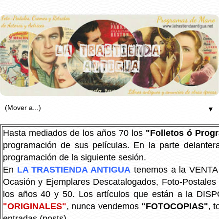
▼
Hasta mediados de los años 70 los
"Folletos ó Pro
programación de sus películas. En la parte delanter
programación de la siguiente sesión.
En
LA TRASTIENDA ANTIGUA
tenemos a la VENTA P
Ocasión y Ejemplares Descatalogados, Foto-Postales Re
los años 40 y 50.
Los artículos que están a la DIS
"ORIGINALES"
, nunca vendemos
"FOTOCOPIAS"
, 
entradas (posts).