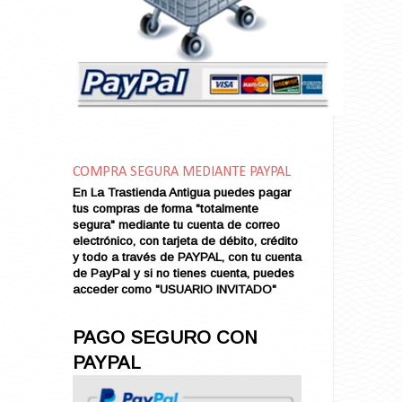
Amarga Victoria
Ambiciosa
Amor a Medianoche
Amor en Conserva (VENDIDO)
Amor que Mata
Amor sin Refugio
Amor y Periodismo
Amores con un Extraño (VENDIDO)
Ana Karenina
COMPRA SEGURA MEDIANTE PAYPAL
Ana de Brooklyn
En La Trastienda Antigua puedes pagar
tus compras de forma "totalmente
Ana y El Rey de Siam
segura" mediante tu cuenta de correo
Anatomía de un Asesinato
electrónico, con tarjeta de débito, crédito
Andrés Harvey Millonario (VENDIDO)
y todo a través de PAYPAL, con tu cuenta
de PayPal y si no tienes cuenta, puedes
Andrés Harvey Tenorio
acceder como "USUARIO INVITADO"
Andrés Harvey se Enamora (VENDIDO)
Angel
PAGO SEGURO CON
Ansia de Amor (VENDIDO)
PAYPAL
Aníbal
Aquella Noche en Rio