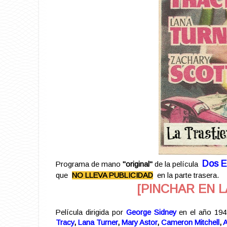
Dos E
Programa de mano
"original"
de la película
que
NO LLEVA PUBLICIDAD
en la parte trasera.
[PINCHAR EN L
Película dirigida por
George Sidney
en el año 1947
Tracy
,
Lana Turner
,
Mary Astor
,
Cameron Mitchell
,
A