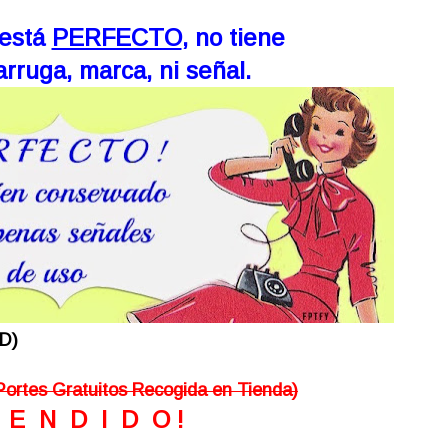
está
PERFECTO
, no tiene
rruga, marca, ni señal.
D)
Portes Gratuitos Recogida en Tienda)
V E N D I D O !