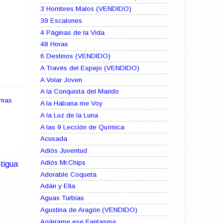
3 Hombres Malos (VENDIDO)
39 Escalones
4 Páginas de la Vida
48 Horas
6 Destinos (VENDIDO)
A Través del Espejo (VENDIDO)
A Volar Joven
A la Conquista del Marido
amas
A la Habana me Voy
A la Luz de la Luna
A las 9 Lección de Química
Acusada
Adiós Juventud
Adiós Mr.Chips
tigua
Adorable Coqueta
Adán y Ella
Aguas Turbias
Agustina de Aragón (VENDIDO)
Agárrame ese Fantasma