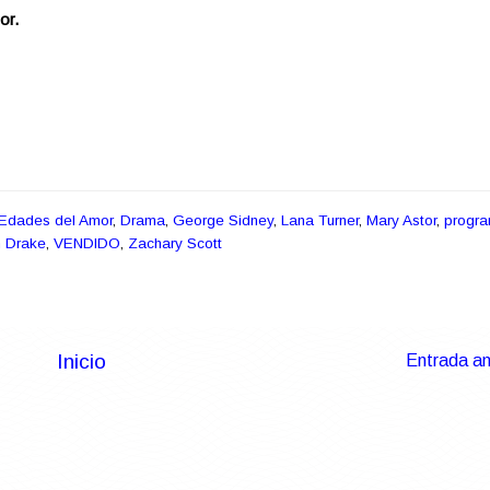
or.
Edades del Amor
,
Drama
,
George Sidney
,
Lana Turner
,
Mary Astor
,
progr
 Drake
,
VENDIDO
,
Zachary Scott
Inicio
Entrada an