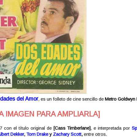
dades del Amor
, es un folleto de cine sencillo de
Metro Goldwyn
A IMAGEN PARA AMPLIARLA]
 con el título original de
[Cass Timberlane]
, e interpretada por
Sp
lbert Dekker
,
Tom Drake
y
Zachary Scott
,
entre otros.