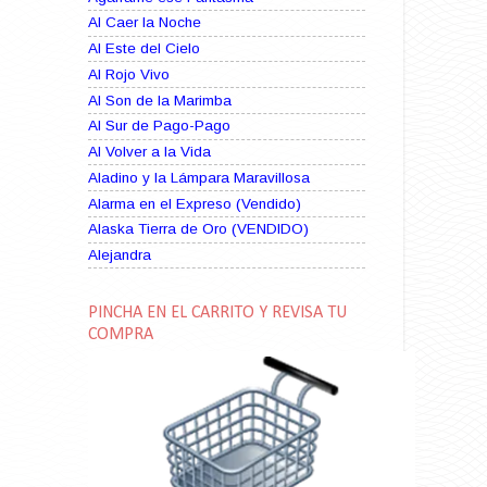
Al Caer la Noche
Al Este del Cielo
Al Rojo Vivo
Al Son de la Marimba
Al Sur de Pago-Pago
Al Volver a la Vida
Aladino y la Lámpara Maravillosa
Alarma en el Expreso (Vendido)
Alaska Tierra de Oro (VENDIDO)
Alejandra
Alma Rebelde (VENDIDO)
Alma Zíngara
PINCHA EN EL CARRITO Y REVISA TU
Alma en Suplicio (VENDIDO)
COMPRA
Almas Borrascosas
Almas en el Mar
Ama Rosa
Amame esta Noche (VENDIDO)
Amanda La Paciente Peligrosa